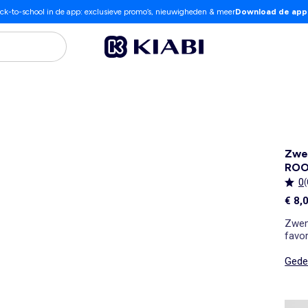
ck-to-school in de app: exclusieve promo’s, nieuwigheden & meer
Download de app
Zwem
RO
0
(
€ 8,
Zwem
favor
Gedet