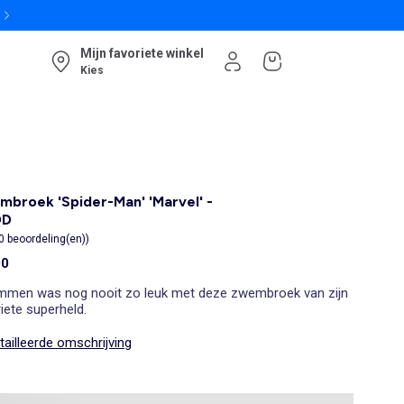
Mijn favoriete winkel
Kies
broek 'Spider-Man' 'Marvel' -
OD
0 beoordeling(en))
00
men was nog nooit zo leuk met deze zwembroek van zijn
iete superheld.
ailleerde omschrijving