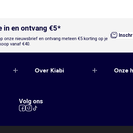
je in en ontvang €5*
Inschr
n op onze nieuwsbrief en ontvang meteen €5 korting op je
koop vanaf €40.
Over Kiabi
Onze 
Volg ons