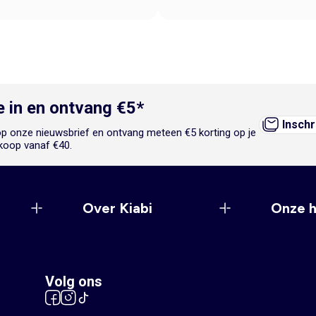
je in en ontvang €5*
Inschr
n op onze nieuwsbrief en ontvang meteen €5 korting op je
koop vanaf €40.
Over Kiabi
Onze 
Volg ons