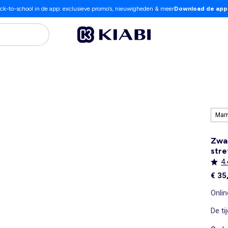
ck-to-school in de app: exclusieve promo’s, nieuwigheden & meer
Download de app
Ma
Zwa
str
4.
€ 35
Onlin
De t