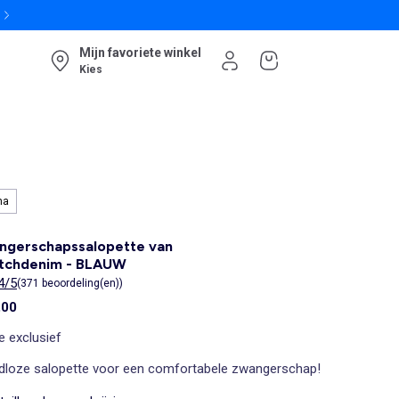
Mijn favoriete winkel
Kies
ma
ngerschapssalopette van
etchdenim - BLAUW
4/5
(371 beoordeling(en))
,00
e exclusief
ijdloze salopette voor een comfortabele zwangerschap!