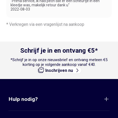
"Prima service, ik had pech dat er een scheurtje in een
kleedje was, makelijk retour dank u"
2022-08-03
* Verkregen via een vragenlijst na aankoop
Schrijf je in en ontvang €5*
*Schrijf je in op onze nieuwsbrief en ontvang meteen €5
korting op je volgende aankoop vanaf €40.
Inschrijven nu
Hulp nodig?