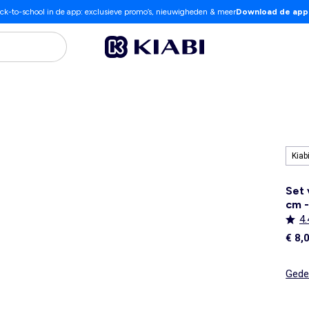
ck-to-school in de app: exclusieve promo’s, nieuwigheden & meer
Download de app
Kiab
Set 
cm -
4.
€ 8,
Gedet