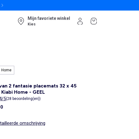
Mijn favoriete winkel
Kies
i Home
van 2 fantasie placemats 32 x 45
 Kiabi Home - GEEL
4/5
(28 beoordeling(en))
00
ailleerde omschrijving