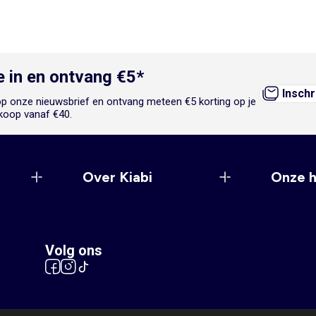
je in en ontvang €5*
Inschr
n op onze nieuwsbrief en ontvang meteen €5 korting op je
koop vanaf €40.
Over Kiabi
Onze 
Volg ons