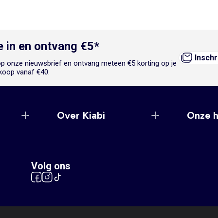
je in en ontvang €5*
Inschr
n op onze nieuwsbrief en ontvang meteen €5 korting op je
koop vanaf €40.
Over Kiabi
Onze 
Volg ons