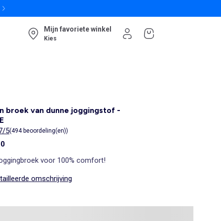
Mijn favoriete winkel
Kies
n broek van dunne joggingstof -
E
7/5
(494 beoordeling(en))
00
joggingbroek voor 100% comfort!
ailleerde omschrijving