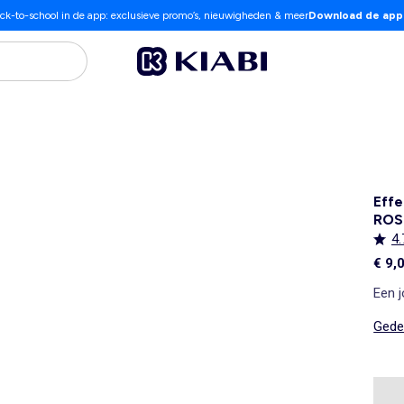
ck-to-school in de app: exclusieve promo’s, nieuwigheden & meer
Download de app
Effe
ROS
4.
€ 9,
Een 
Gedet