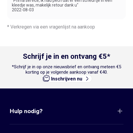
"Prima service, ik had pech dat er een scheurtje in een
kleedje was, makelijk retour dank u"
2022-08-03
* Verkregen via een vragenlijst na aankoop
Schrijf je in en ontvang €5*
*Schrijf je in op onze nieuwsbrief en ontvang meteen €5
korting op je volgende aankoop vanaf €40.
Inschrijven nu
Hulp nodig?