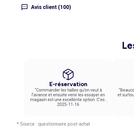
Avis client (100)
Le
E-réservation
"Commander les tailles qu’on veut à
"Beauco
l’avance et ensuite venir les essayer en
et surto
magasin est une excellente option. C’est
un service vraiment pratique et agréable
2025-11-16
!"
* Source : questionnaire post-achat