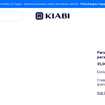
 rentrée sur l'appli : promos exclusives, avant-premières, wishlist…
Téléchargez l'app
Paru
pers
35,0
Exclu
Craqu
gran
Voir 