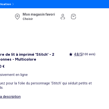
lication
Mon magasin favori
Choisir
re de lit à imprimé 'Stitch' - 2
4.8/5
(100 avis)
onnes - Multicolore
0 €
sivement en ligne
ez pour la folie du personnage 'Stitch' qui séduit petits et
ds.
la description