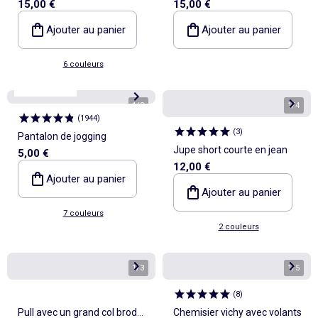
15,00 €
15,00 €
moumoute
Ajouter au panier
Ajouter au panier
6 couleurs
Best sellers*
1
/
3
1
/
4
(
1944
)
(
3
)
Pantalon de jogging
Jupe short courte en jean
5,00 €
12,00 €
Ajouter au panier
Ajouter au panier
7 couleurs
2 couleurs
1
/
3
1
/
5
(
8
)
Pull avec un grand col brodé
Chemisier vichy avec volants