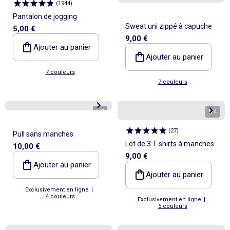
(
1944
)
Pantalon de jogging
Sweat uni zippé à capuche
5,00 €
9,00 €
Ajouter au panier
Ajouter au panier
7 couleurs
7 couleurs
1
/
3
1
/
4
(
27
)
Pull sans manches
Lot de 3 T-shirts à manches
10,00 €
9,00 €
longues
Ajouter au panier
Ajouter au panier
Exclusivement en ligne
|
4 couleurs
Exclusivement en ligne
|
5 couleurs