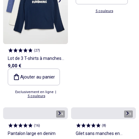
5 couleurs
(
27
)
Lot de 3 T-shirts à manches
9,00 €
longues
Ajouter au panier
Exclusivement en ligne
|
5 couleurs
1
/
4
1
/
3
(
16
)
(
8
)
Pantalon large en denim
Gilet sans manches en