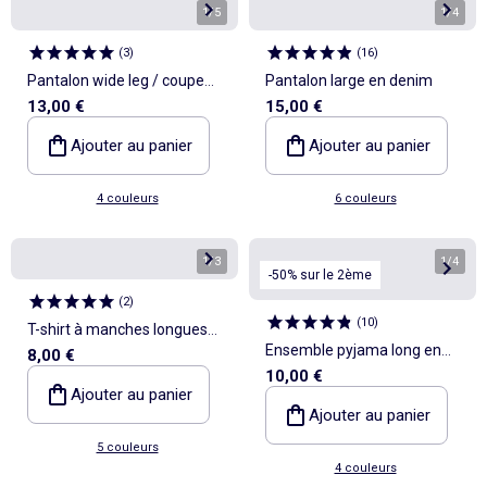
1
/
5
1
/
4
(
3
)
(
16
)
Pantalon wide leg / coupe
Pantalon large en denim
13,00 €
15,00 €
large
Ajouter au panier
Ajouter au panier
4 couleurs
6 couleurs
1
/
3
1
/
4
-50% sur le 2ème
(
2
)
(
10
)
T-shirt à manches longues
Ensemble pyjama long en
8,00 €
en maille côtelée
10,00 €
maille pointelle - 2 pièces
Ajouter au panier
Ajouter au panier
5 couleurs
4 couleurs