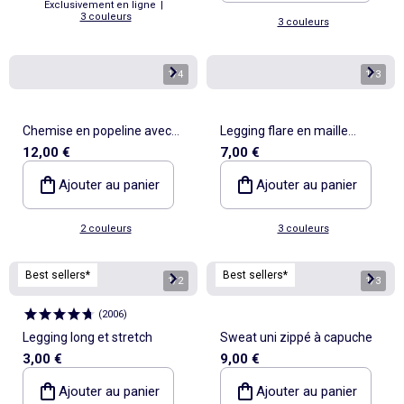
Exclusivement en ligne
|
3 couleurs
3 couleurs
1
/
4
1
/
3
Chemise en popeline avec
Legging flare en maille
12,00 €
7,00 €
base volantée
côtelée
Ajouter au panier
Ajouter au panier
2 couleurs
3 couleurs
Best sellers*
Best sellers*
1
/
2
1
/
3
(
2006
)
Legging long et stretch
Sweat uni zippé à capuche
3,00 €
9,00 €
Ajouter au panier
Ajouter au panier