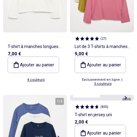
(
27
)
T-shirt à manches longues
Lot de 3 T-shirts à manches
7,00 €
9,00 €
avec col en broderies
longues
anglaises
Ajouter au panier
Ajouter au panier
4 couleurs
Exclusivement en ligne
|
5 couleurs
Personnalisable
Best sellers*
1
/
3
1
/
2
(
835
)
T-shirt en jersey uni
2,00 €
Ajouter au panier