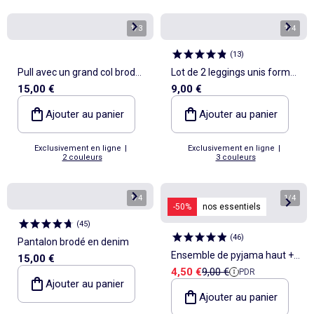
1
/
3
1
/
4
(
13
)
Pull avec un grand col brodé
Lot de 2 leggings unis forme
15,00 €
9,00 €
fantaisie
flare
Ajouter au panier
Ajouter au panier
Exclusivement en ligne
|
Exclusivement en ligne
|
2 couleurs
3 couleurs
1
/
4
1
/
4
-50%
nos essentiels
(
45
)
(
46
)
Pantalon brodé en denim
Ensemble de pyjama haut +
15,00 €
Prix de vente
Prix de référence
4,50 €
9,00 €
PDR
short en maille côtelée coton
Ajouter au panier
Ajouter au panier