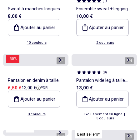
(
1
)
Sweat à manches longues
Ensemble sweat + legging - 2
8,00 €
10,00 €
avec imprimé
pièces
Ajouter au panier
Ajouter au panier
10 couleurs
2 couleurs
-50%
1
/
4
1
/
4
(
9
)
Pantalon en denim à taille
Pantalon wide leg à taille
Prix de vente
Prix de référence
6,50 €
13,00 €
13,00 €
PDR
haute
ajustable
Ajouter au panier
Ajouter au panier
3 couleurs
Exclusivement en ligne
|
3 couleurs
Best sellers*
Best sellers*
1
/
3
1
/
3