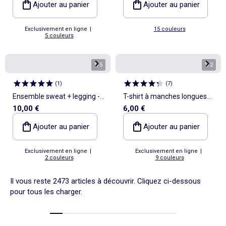
Ajouter au panier
Ajouter au panier
Exclusivement en ligne
|
15 couleurs
5 couleurs
1
/
5
1
/
2
(
1
)
(
7
)
Ensemble sweat + legging - 2
T-shirt à manches longues
10,00 €
6,00 €
pièces
avec animation
Ajouter au panier
Ajouter au panier
Exclusivement en ligne
|
Exclusivement en ligne
|
2 couleurs
9 couleurs
Il vous reste 2473 articles à découvrir. Cliquez ci-dessous
pour tous les charger.