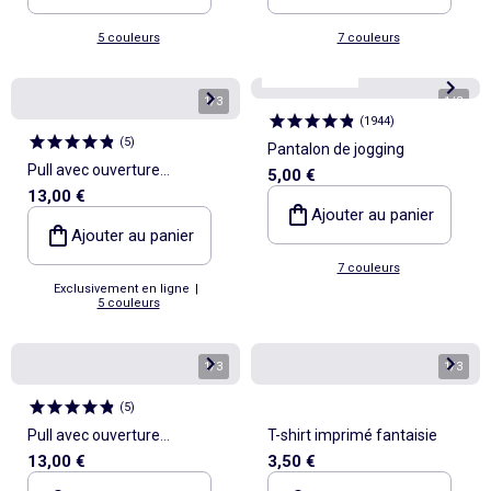
5 couleurs
7 couleurs
Best sellers*
1
/
3
1
/
3
(
1944
)
(
5
)
Pantalon de jogging
Pull avec ouverture
5,00 €
13,00 €
boutonnée épaule
Ajouter au panier
Ajouter au panier
7 couleurs
Exclusivement en ligne
|
5 couleurs
1
/
3
1
/
3
(
5
)
Pull avec ouverture
T-shirt imprimé fantaisie
13,00 €
3,50 €
boutonnée épaule