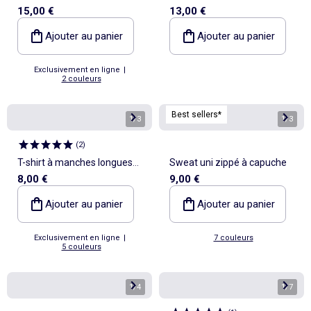
15,00 €
13,00 €
fantaisie
Ajouter au panier
Ajouter au panier
Exclusivement en ligne
|
2 couleurs
Best sellers*
1
/
3
1
/
3
(
2
)
T-shirt à manches longues
Sweat uni zippé à capuche
8,00 €
9,00 €
en maille côtelée
Ajouter au panier
Ajouter au panier
Exclusivement en ligne
|
7 couleurs
5 couleurs
1
/
4
1
/
7