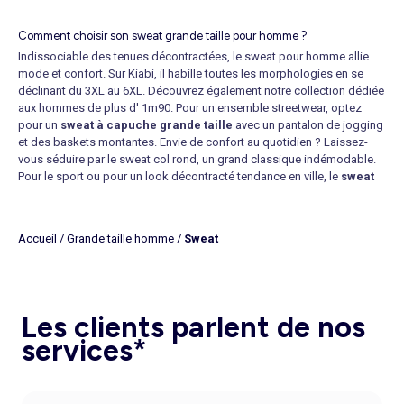
Comment choisir son sweat grande taille pour homme ?
Indissociable des tenues décontractées, le sweat pour homme allie
mode et confort. Sur Kiabi, il habille toutes les morphologies en se
déclinant du 3XL au 6XL. Découvrez également notre collection dédiée
aux hommes de plus d' 1m90. Pour un ensemble streetwear, optez
pour un
sweat à capuche grande taille
avec un pantalon de jogging
et des
baskets
montantes. Envie de confort au quotidien ? Laissez-
vous séduire par le sweat col rond, un grand classique indémodable.
Pour le sport ou pour un look décontracté tendance en ville, le
sweat
zippé grande taille
est un incontournable. On le porte avec un jean et
un
T-shirt
imprimé, comme avec un pantalon de jogging et des
baskets. Trouvez votre
sweat grande taille pas cher
sur Kiabi et
Accueil
/
Grande taille homme
/
Sweat
profitez d'une livraison rapide en magasin, en point relais ou à
domicile. La livraison à domicile est gratuite à partir de 60 euros. C'est
le moment d'en profiter pour renouveler votre dressing !
Un grand choix de sweats grande taille
Les clients parlent de nos
Vous êtes fan de licences ? Retrouvez des modèles à l'effigie
D'AC/DC, des Red Hot Chili Peppers et des héros de Disney. Affichez
services*
vos préférences avec votre
sweat homme 6XL
. Dotés de finitions
bord-côtes à la base et aux poignets, nos modèles sont très
agréables à porter au quotidien. Confectionné en molleton gratté doux,