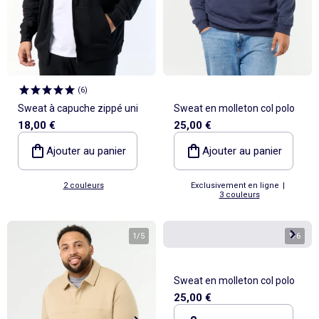
(
6
)
Sweat à capuche zippé uni
Sweat en molleton col polo
18,00 €
25,00 €
Ajouter au panier
Ajouter au panier
2 couleurs
Exclusivement en ligne
|
3 couleurs
1
/
5
1
/
6
Sweat en molleton col polo
25,00 €