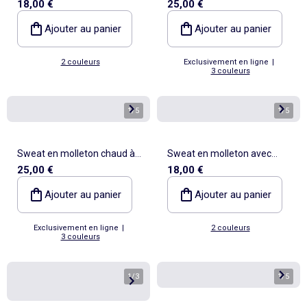
18,00 €
25,00 €
inscription
col camionneur
Ajouter au panier
Ajouter au panier
2 couleurs
Exclusivement en ligne
|
3 couleurs
1
/
5
1
/
5
Sweat en molleton chaud à
Sweat en molleton avec
25,00 €
18,00 €
col camionneur
inscription
Ajouter au panier
Ajouter au panier
Exclusivement en ligne
|
2 couleurs
3 couleurs
1
/
3
1
/
5