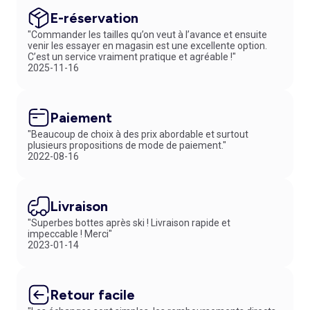
le sweat à capuche comporte des cordons de serrage pour un réglage
sur-mesure. On adore la poche kangourou devant pour y glisser les
E-réservation
mains. Pour un confort sans faille, découvrez notre collection éco-
"Commander les tailles qu’on veut à l’avance et ensuite
conception qui regroupe des
sweats grande taille en coton bio
.
venir les essayer en magasin est une excellente option.
Pour un look dans l'air du temps, optez pour un sweat color block, à
C’est un service vraiment pratique et agréable !"
porter avec un
pantalon
uni. N'hésitez pas à consulter notre guide des
2025-11-16
tailles et nos fiches détaillées pour obtenir des informations précises
sur chacun de nos articles.
Paiement
"Beaucoup de choix à des prix abordable et surtout
plusieurs propositions de mode de paiement."
2022-08-16
Livraison
"Superbes bottes après ski ! Livraison rapide et
impeccable ! Merci"
2023-01-14
Retour facile