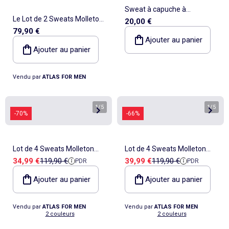
Sweat à capuche à
Le Lot de 2 Sweats Molleton
20,00 €
ouverture zippée
79,90 €
Col Zippé - ATLAS FOR MEN
Ajouter au panier
Ajouter au panier
Vendu par
ATLAS FOR MEN
1
/
5
1
/
5
-70%
-66%
Lot de 4 Sweats Molleton
Lot de 4 Sweats Molleton
Prix de vente
Prix de référence
Prix de vente
Prix de référence
34,99 €
119,90 €
39,99 €
119,90 €
PDR
PDR
Atlas® - ATLAS FOR MEN
Atlas® - ATLAS FOR MEN
Ajouter au panier
Ajouter au panier
Vendu par
ATLAS FOR MEN
Vendu par
ATLAS FOR MEN
2 couleurs
2 couleurs