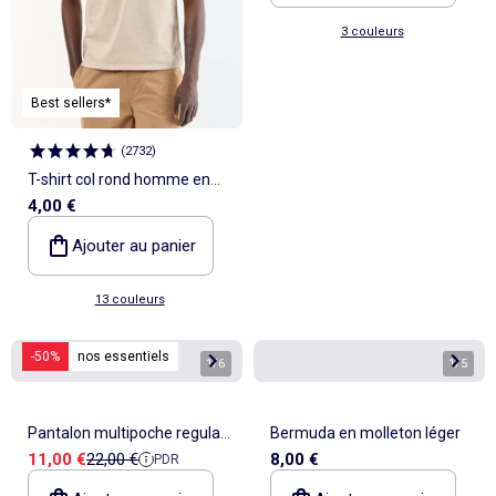
3 couleurs
Best sellers*
(
2732
)
T-shirt col rond homme en
4,00 €
jersey uni
Ajouter au panier
13 couleurs
-50%
nos essentiels
1
/
6
1
/
5
Pantalon multipoche regular
Bermuda en molleton léger
Prix de vente
Prix de référence
11,00 €
22,00 €
8,00 €
PDR
fit