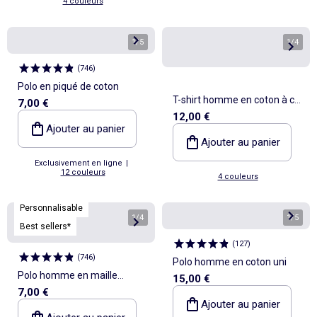
4 couleurs
1
/
5
1
/
4
(
746
)
Polo en piqué de coton
T-shirt homme en coton à col
7,00 €
12,00 €
rond avec motif placé
Ajouter au panier
Ajouter au panier
Exclusivement en ligne
|
12 couleurs
4 couleurs
Personnalisable
1
/
4
1
/
5
Best sellers*
(
127
)
(
746
)
Polo homme en coton uni
Polo homme en maille
15,00 €
7,00 €
piquée à manches courtes
Ajouter au panier