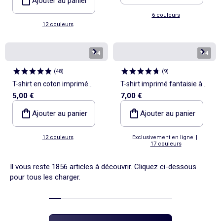
Ajouter au panier
6 couleurs
12 couleurs
1
/
4
1
/
4
(
48
)
(
9
)
T-shirt en coton imprimé
T-shirt imprimé fantaisie à
5,00 €
7,00 €
pour homme à col rond
manches courtes
Ajouter au panier
Ajouter au panier
12 couleurs
Exclusivement en ligne
|
17 couleurs
Il vous reste 1856 articles à découvrir. Cliquez ci-dessous
pour tous les charger.