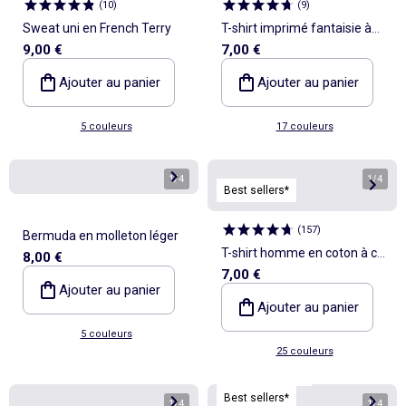
(
10
)
(
9
)
Sweat uni en French Terry
T-shirt imprimé fantaisie à
9,00 €
7,00 €
manches courtes
Ajouter au panier
Ajouter au panier
5 couleurs
17 couleurs
1
/
4
1
/
4
Best sellers*
(
157
)
Bermuda en molleton léger
T-shirt homme en coton à col
8,00 €
7,00 €
rond avec motif placé
Ajouter au panier
Ajouter au panier
5 couleurs
25 couleurs
Personnalisable
Best sellers*
1
/
4
1
/
4