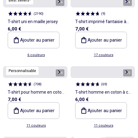
Best sellers*
1
/
6
1
/
4
(
2190
)
(
9
)
T-shirt uni en maille jersey
T-shirt imprimé fantaisie à
6,00 €
7,00 €
manches courtes
Ajouter au panier
Ajouter au panier
6 couleurs
17 couleurs
Personnalisable
1
/
4
1
/
5
(
708
)
(
69
)
T-shirt pour homme en coton
T-shirt homme en coton à col
7,00 €
6,00 €
à col rond
rond
Ajouter au panier
Ajouter au panier
11 couleurs
11 couleurs
Personnalisable