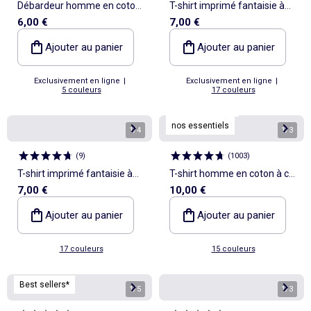
Débardeur homme en coton
T-shirt imprimé fantaisie à
6,00 €
7,00 €
à col rond
manches courtes
Ajouter au panier
Ajouter au panier
Exclusivement en ligne
|
Exclusivement en ligne
|
5 couleurs
17 couleurs
Personnalisable
nos essentiels
1
/
4
1
/
3
(
9
)
(
1003
)
T-shirt imprimé fantaisie à
T-shirt homme en coton à col
7,00 €
10,00 €
manches courtes
rond
Ajouter au panier
Ajouter au panier
17 couleurs
15 couleurs
Best sellers*
1
/
5
1
/
3