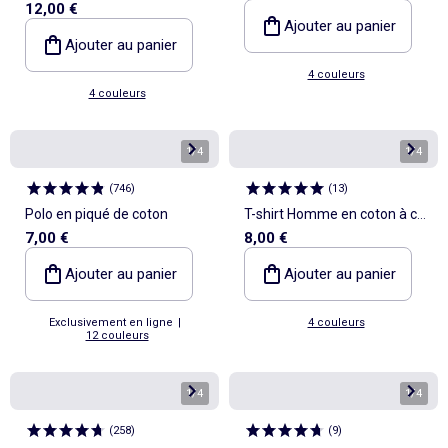
12,00 €
à col rond avec motif placé
Ajouter au panier
Ajouter au panier
4 couleurs
4 couleurs
1
/
4
1
/
4
(
746
)
(
13
)
Polo en piqué de coton
T-shirt Homme en coton à col
7,00 €
8,00 €
rond
Ajouter au panier
Ajouter au panier
Exclusivement en ligne
|
4 couleurs
12 couleurs
1
/
4
1
/
4
(
258
)
(
9
)