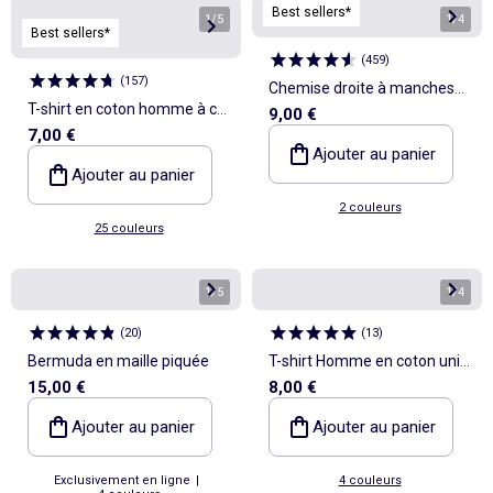
Best sellers*
1
/
5
1
/
4
Best sellers*
(
459
)
(
157
)
Chemise droite à manches
T-shirt en coton homme à col
9,00 €
courtes
7,00 €
rond avec motif imprimé
Ajouter au panier
Ajouter au panier
2 couleurs
25 couleurs
1
/
5
1
/
4
(
20
)
(
13
)
Bermuda en maille piquée
T-shirt Homme en coton uni
15,00 €
8,00 €
à col rond
Ajouter au panier
Ajouter au panier
Exclusivement en ligne
|
4 couleurs