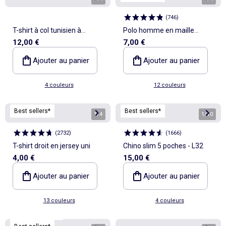
(
746
)
T-shirt à col tunisien à
Polo homme en maille
12,00 €
7,00 €
manches longues
piquée uni
Ajouter au panier
Ajouter au panier
4 couleurs
12 couleurs
Best sellers*
Best sellers*
1
/
4
1
/
10
(
2732
)
(
1666
)
T-shirt droit en jersey uni
Chino slim 5 poches - L32
4,00 €
15,00 €
Ajouter au panier
Ajouter au panier
13 couleurs
4 couleurs
Personnalisable