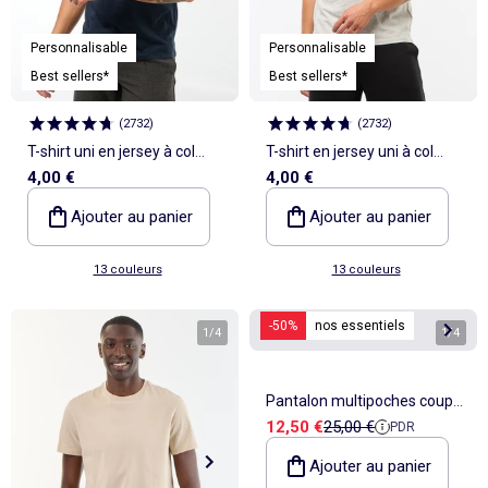
Personnalisable
Personnalisable
Best sellers*
Best sellers*
(
2732
)
(
2732
)
T-shirt uni en jersey à col
T-shirt en jersey uni à col
4,00 €
4,00 €
rond Homme
rond pour homme
Ajouter au panier
Ajouter au panier
13 couleurs
13 couleurs
-50%
nos essentiels
1
/
4
1
/
4
Pantalon multipoches coupe
Prix de vente
Prix de référence
12,50 €
25,00 €
PDR
droite
Ajouter au panier