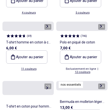
Ajouter au panier
Ajouter au panier
4 couleurs
5 couleurs
1
/
5
1
/
4
(
69
)
(
746
)
T-shirt homme en coton à col
Polo en piqué de coton
6,00 €
7,00 €
rond
Ajouter au panier
Ajouter au panier
11 couleurs
Exclusivement en ligne
|
12 couleurs
nos essentiels
1
/
5
1
/
4
Bermuda en molleton léger
T-shirt en coton pour homme
13,00 €
uni