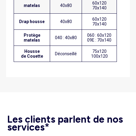
60x120
matelas
40x80
70x140
60x120
Drap housse
40x80
70x140
Protège
060 : 60x120
040 : 40x80
matelas
09E : 70x140
Housse
75x120
Déconseillé
de Couette
100x120
Les clients parlent de nos
services*