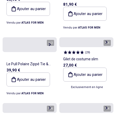
ATLAS FOR MEN
81,90 €
Micropolaires - ATLAS FOR
Ajouter au panier
MEN
Ajouter au panier
Vendu par
ATLAS FOR MEN
Vendu par
ATLAS FOR MEN
1
/
2
1
/
4
(
29
)
Gilet de costume slim
Le Pull Polaire Zippé Tie &
27,00 €
39,90 €
Dye Orage - ATLAS FOR MEN
Ajouter au panier
Ajouter au panier
Exclusivement en ligne
Vendu par
ATLAS FOR MEN
1
/
4
1
/
4