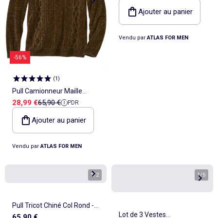
Ajouter au panier
Vendu par
ATLAS FOR MEN
-56%
(
1
)
Pull Camionneur Maille
Prix de vente
Prix de référence
28,99 €
65,90 €
PDR
Chenille - ATLAS FOR MEN
Ajouter au panier
Vendu par
ATLAS FOR MEN
1
/
2
1
/
5
Pull Tricot Chiné Col Rond -
Lot de 3 Vestes
65,90 €