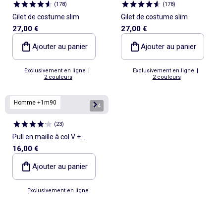
(
178
)
(
178
)
Gilet de costume slim
Gilet de costume slim
27,00 €
27,00 €
Ajouter au panier
Ajouter au panier
Exclusivement en ligne
|
Exclusivement en ligne
|
2 couleurs
2 couleurs
Homme +1m90
1
/
4
(
23
)
Pull en maille à col V +
16,00 €
d'1m90
Ajouter au panier
Exclusivement en ligne