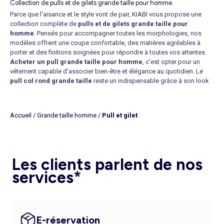
Collection de pulls et de gilets grande taille pour homme
Parce que l'aisance et le style vont de pair, KIABI vous propose une
collection complète de
pulls et de gilets grande taille pour
homme
. Pensés pour accompagner toutes les morphologies, nos
modèles offrent une coupe confortable, des matières agréables à
porter et des finitions soignées pour répondre à toutes vos attentes.
Acheter un pull grande taille pour homme
, c’est opter pour un
vêtement capable d’associer bien-être et élégance au quotidien. Le
pull col rond grande taille
reste un indispensable grâce à son look
intemporel et sa grande polyvalence. Pour une allure plus habillée, le
pull col V grande taille
apporte une touche raffinée à votre tenue.
Lorsque les températures baissent, le
pull grande taille à col
Accueil
/
Grande taille homme
/
Pull et gilet
camionneur
ou le
pull à col roulé grande taille
deviennent des
alliés de choix pour rester bien au chaud tout en conservant une
silhouette moderne. Si vous privilégiez la praticité, le
gilet grande
taille zippé
est parfait pour superposer les couches. Associez-le
simplement avec un
t-shirt en jersey
afin d’obtenir une tenue agréable
Les clients parlent de nos
et facile à porter au jour après jour.
services*
Des pulls et des gilets grande taille adaptés à toutes les occasions
Notre gamme répond à tous les styles et à toutes les envies. Pour une
journée au bureau ou un événement plus formel, privilégiez un
pull en
maille grande taille
, élégant et facile à coordonner. Les amateurs de
looks relax apprécieront également le
gilet sans manches grande
E-réservation