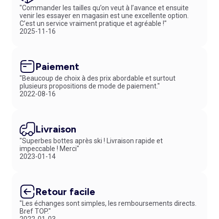
taille
, parfait pour les week-ends et les moments de détente. Les
"Commander les tailles qu’on veut à l’avance et ensuite
matières sélectionnées sont pensées pour garantir un maximum de
venir les essayer en magasin est une excellente option.
confort. Les
pulls en laine grande taille
séduisent par leur douceur
C’est un service vraiment pratique et agréable !"
et leur respirabilité, tandis que les
gilets en polaire grande taille
2025-11-16
offrent une excellente isolation pendant les périodes les plus froides.
Vous pouvez même les combiner facilement avec un
jogging en
molleton gratté
pour créer un ensemble décontracté.
Paiement
Notre sélection de
pulls et gilets grande taille pas chers pour
homme
associe qualité, liberté de mouvement et prix accessibles. Et
"Beaucoup de choix à des prix abordable et surtout
plusieurs propositions de mode de paiement."
pour acheter en toute sérénité, vous bénéficiez d’une politique de
2022-08-16
retour simple : vous disposez de 30 jours pour changer d’avis et
ramener gratuitement votre article en magasin. N’attendez plus pour
composer une garde-robe fonctionnelle, moderne et adaptée à votre
quotidien.
Livraison
"Superbes bottes après ski ! Livraison rapide et
impeccable ! Merci"
2023-01-14
Retour facile
"Les échanges sont simples, les remboursements directs.
Bref TOP."
2022-01-03