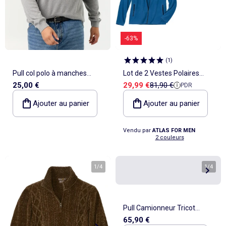
-63%
(
1
)
Pull col polo à manches
Lot de 2 Vestes Polaires
Prix de vente
Prix de référence
25,00 €
29,99 €
81,90 €
PDR
longues
Bicolores - ATLAS FOR MEN
Ajouter au panier
Ajouter au panier
Vendu par
ATLAS FOR MEN
2 couleurs
1
/
4
1
/
4
Pull Camionneur Tricot
65,90 €
Jacquard - ATLAS FOR MEN