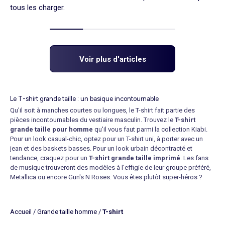
tous les charger.
Voir plus d'articles
Le T-shirt grande taille : un basique incontournable
Qu'il soit à manches courtes ou longues, le T-shirt fait partie des
pièces incontournables du vestiaire masculin. Trouvez le
T-shirt
grande taille pour homme
qu'il vous faut parmi la collection Kiabi.
Pour un look casual-chic, optez pour un T-shirt uni, à porter avec un
jean et des baskets basses. Pour un look urbain décontracté et
tendance, craquez pour un
T-shirt grande taille imprimé
. Les fans
de musique trouveront des modèles à l'effigie de leur groupe préféré,
Metallica ou encore Gun's N Roses. Vous êtes plutôt super-héros ?
Découvrez nos T-shirts Batman. Les adeptes de films et séries
télévisées ne sont pas en reste : Breaking Bad ou encore Terminator
sont au rendez-vous. C'est l'idéal pour afficher vos préférences ! Sur la
Accueil
/
Grande taille homme
/
T-shirt
route des vacances, le T-shirt imprimé tropical est un incontournable,
avec un
bermuda
et une paire de sandales.