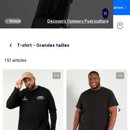
Préparez la rentrée sur l'appli : promos exclusives,
Téléchargez l'application
avant-premières, wishlist…
Découvrir l'univers Rentrée des classes
Découvrir l'univers Puériculture
Découvrir l'univers Homme
Découvrir l'univers Femme
Découvrir l'univers Maison
Découvrir l'univers Garçon
Découvrir l'univers Sport
Découvrir l'univers Bébé
Découvrir l'univers Fille
Découvrir l'univers Ado
Retour
Retour
Retour
Retour
Retour
Retour
Retour
Retour
Retour
Retour
Voir tout
Nouveautés
Nouveautés
Nos sélections
Nouveautés
Nouveautés
Nouveautés
Femme
Notre sélection
Nos sélections
T-shirt - Grandes tailles
Fille
Vêtements
Vêtements
Voir tout
Nouveautés
Vêtements
Vêtements
Vêtements
Homme
Voir tout
Nouveautés
Voir tout
Bain, toilette
Ado fille
Linge de lit
Poussette
151 articles
Ado garçon
Linge de table
Siège auto
Garçon
Voir tout
Sport
Voir tout
Sport
Ado fille
Voir tout
Sous-vêtements et pyjama
Voir tout
Sous-vêtements et pyjama
Voir tout
Chambre et Puériculture
Linge de lit
Poussette
Linge de bain
Repas
T-shirt, top, débardeur
T-shirt
Tee shirt, débardeur
Tee shirt, polo
Pyjama
Déco textile
Chambre, nuit bébé
1
/
6
1
/
6
Pantalon
Pantalon
Pantalon
Pantalon
Ensemble
Bébé
Voir tout
Lingerie et pyjama
Voir tout
Sous-vêtements et pyjama
Voir tout
Ado garçon
Voir tout
Accessoires
Voir tout
Accessoires
Voir tout
Accessoires
Voir tout
Linge de table
Siège auto
Rangement
Eveil et jeux
Robe
Chemise
Sweat
Sweat
T-shirt
Brassière de sport
Jogging et pantalon
T-shirt et top
Pyjama
Pyjama
Repas
Parure de lit
Déco murale
Bain, toilette
Jean
Jean
Robe
Jean
Pantalon, jean
Legging
T-shirt et débardeur
Sweat
Culotte, shorty
Slip, boxer
Bain, toilette
Housse de couette
Cartables et accessoires
Voir tout
Chaussures
Voir tout
Chaussures
Voir tout
Nos collaborations
Voir tout
Chaussures, chaussons
Voir tout
Chaussures, chaussons
Voir tout
Chaussures, chaussons
Voir tout
Linge de bain
Chambre, nuit bébé
Linge de lit enfant
Sortie, promenade, voyage
Chemisier, blouse, tunique
Sweat
Jean
Les lots
Body
Jogging et pantalon
Sweat
Pantalon
Chaussettes, collants
Chaussettes
Couches et propreté
Drap housse
Nouveautés
Boxer
T-shirt
Bonnet, snood, gants
Casquette, chapeau
Bonnet
Nappe
Linge de lit bébé
Allaitement et grossesse
Sweat
Shorts & bermuda’s
Les lots
Bermuda, short
Short
T-shirt et débardeur
Short
Jean
Brassière
Maillot de bain
Chambre, nuit bébé
Taie d'oreiller
Soutien-gorge
Caleçon
Sweat
Chapeau, casquette
Bonnet, snood, gants
Casquette
Set de table
Sécurité
Pyjamas : le 2ème à -50%
Accessoires
Accessoires
Nos collaborations
Nos collaborations
Nos collaborations
Voir tout
Déco textile
Eveil et jeux
Blazers et gilet de costume
Pull, gilet
Short
Chemise
Les lots
Sweat
Chaussettes
Robe
Maillot de bain
Peignoir, robe de chambre
Peluche, doudou
Couverture
Culotte et bas
Pyjama
Pantalon
Cartable, sac à dos, trousses
Sacoche, banane
Chapeaux
Tablier de cuisine
Serviettes de bain
Maillot de bain
Costume
Maillot de bain
Maillot de bain
Robe
Short
Sac de sport
Baskets
Peignoir, robe de chambre
Maillot de corps
Eveil et jeux
Alèse et protection literie
Allaitement, grossesse
Maillot de bain
Jean
Accessoire cheveux
Cartable, sac à dos, trousses
Moufles, gants
Torchon et essuie-mains
Tapis de bain
Short, bermuda
Manteau, blouson
Chemise, blouse
Pull, gilet
Sweat
Sous-vêtements : 2+1 offert
Voir tout
Grande taille
Voir tout
Grande taille
Tendances
Tendances
Nos essentiels
Voir tout
Rideau, voilage et store
Repas
Chaussettes
Sous-vêtement thermique
Sous-vêtement thermique
Poussette
Linge de lit enfant
Body
Chaussettes
Baskets
Boite à gouter
Ceinture
Bandeau
Serviette de table
Gant de toilette
Pull, gilet
Maillot de bain
Pull, gilet
Manteau, blouson
Legging
Chapeau, casquette
Ceinture
Coussin et housse de coussin
Accessoires
Maillot de corps
Siège auto
Linge de lit bébé
Maillot de bain
Maillot de corps
Jouets
Boite à gouter
Drap de bain
Manteau, blouson, doudoune
Veste, blazer
Manteau, veste
Pantalon Jogging
Pull, gilet
Sac à main, portefeuille
Casquette
Plaid
Veste
Sortie, promenade, voyage
Sport (ekstract)
Maternité
Tendances
Voir tout
Bons plans
Voir tout
Bons plans
Tendances
Rangement
Sécurité