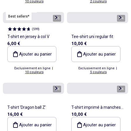
10 couleurs
2 couleurs
Personnalisable
Best sellers*
1
/
5
1
/
4
(
599
)
T-shirt en jersey à col V
Tee-shirt uni regular fit
6,00 €
10,00 €
Ajouter au panier
Ajouter au panier
Exclusivement en ligne
|
Exclusivement en ligne
|
10 couleurs
5 couleurs
1
/
4
1
/
4
T-shirt 'Dragon ball Z'
T-shirt imprimé à manches
16,00 €
10,00 €
courtes
Ajouter au panier
Ajouter au panier