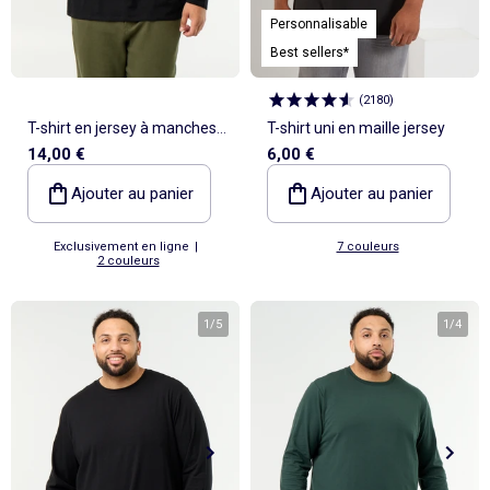
Pyjama, nuisette
Sous-vêtement thermique
Jouets
Peignoirs de bain
Ensemble
Polo
Jupe
Sport
Maillot de bain
Sac banane
Bonnet
Coussin de sol et matelas de sol
Tendances enfant
Tendances enfant
Lingerie sexy
Personnalisable
Serviettes de plage
Jupe
Surchemise
Pyjama, chemise de nuit
Ensemble
Manteau, veste, doudoune
Tote bag
Echarpe
Nos essentiels
Nos essentiels
Chaussettes, collants
Tendances
Voir tout
Bons plans
Voir tout
Voir tout
Voir tout
Bons plans
Décoration
Sortie, promenade, voyage
Pyjama, nuisette
Pyjama
Legging
Pyjama
Gigoteuse, turbulette
Ceinture
Cravate, noeud papillon
Best sellers*
Personnalisez vos articles !
Personnalisez vos articles !
Culotte menstruelle
Tendances Homme
Pyjamas : le 2ème à -50%
Pyjamas : le 2ème à -50%
Coups de cœur bébé
Combinaison, salopette
Homme Grand +1m90
Combinaison, salopette
Costume
Chemise, blouse
Accessoires cheveux
Exclusivement en ligne
Exclusivement en ligne
Peignoir, robe de chambre
Nos essentiels
Sous-vêtements : 2+1 offert
Sous-vêtements : 2+1 offert
_KiTChoUN : chaussures premiers pas
Voir tout
Bons plans
Voir tout
Voir tout
Voir tout
Tendances et Bons plans
Allaitement et grossesse
Vêtements de grossesse
Collection facile à enfiler
Sport
Tablier d'école, blouse blanche
Salopette, combinaison
Accessoires lingerie
(
2180
)
Lingerie sculptante
Personnalisez vos articles !
Tout à moins de 10€
Tout à moins de 10€
Collection naissance
Tendances Femme
Tout à moins de 10€
Pyjamas : le 2ème à -50%
Déco murale
Collection facile à enfiler
Ensemble
Collection facile à enfiler
Jupe
Echarpe
Brassière de sport
Exclusivement en ligne
Les lots
Les lots
Personnalisez vos articles !
T-shirt en jersey à manches
T-shirt uni en maille jersey
Kiabi x You : cocréation
Les lots
Tout à moins de 10€
Tapis et paillasson
Collection facile à enfiler
Chaussettes, collants
Foulard
Voir tout
Voir tout
Caraco, maillot de corps
Les basiques
Les basiques
Exclusivement en ligne
Nos essentiels
Les basiques
Les lots
Objet de décoration
14,00 €
6,00 €
Trousse de toilette
Tout à moins de 10€
Kiabi Home
longues
Post opératoire
Best sellers
Best sellers
Exclusivement en ligne
Best sellers
Les basiques
Les lots
Tout à moins de 10€
Accessoires lingerie
Ajouter au panier
Ajouter au panier
Personnalisez vos articles !
Best sellers
Les basiques
Personnalisez vos articles !
Best sellers
Exclusivement en ligne
Exclusivement en ligne
|
7 couleurs
2 couleurs
1
/
5
1
/
4