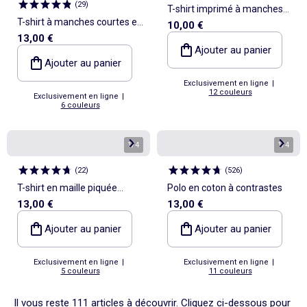
(
29
)
T-shirt imprimé à manches
T-shirt à manches courtes en
10,00 €
courtes
13,00 €
maille jersey fantaisie
Ajouter au panier
Ajouter au panier
Exclusivement en ligne
|
12 couleurs
Exclusivement en ligne
|
6 couleurs
1
/
4
1
/
4
(
22
)
(
526
)
T-shirt en maille piquée
Polo en coton à contrastes
13,00 €
13,00 €
manches courtes
Ajouter au panier
Ajouter au panier
Exclusivement en ligne
|
Exclusivement en ligne
|
5 couleurs
11 couleurs
Il vous reste 111 articles à découvrir. Cliquez ci-dessous pour