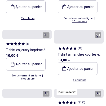
Ajouter au panier
Ajouter au panier
2 couleurs
Exclusivement en ligne
|
10 couleurs
1
/
6
1
/
4
(
1
)
(
29
)
T-shirt en jersey imprimé à
T-shirt à manches courtes en
10,00 €
manches courtes
13,00 €
maille jersey fantaisie
Ajouter au panier
Ajouter au panier
Exclusivement en ligne
|
5 couleurs
6 couleurs
Best sellers*
1
/
4
1
/
3
(
2180
)