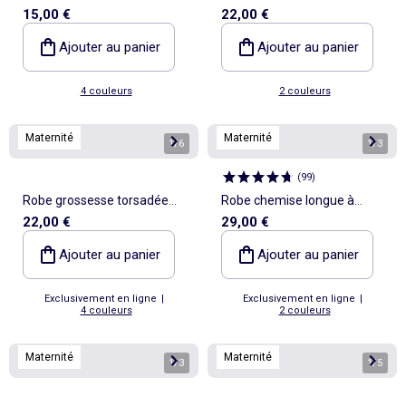
15,00 €
22,00 €
maternité en rib
côtelée
Ajouter au panier
Ajouter au panier
4 couleurs
2 couleurs
Maternité
Maternité
1
/
6
1
/
3
(
99
)
Robe grossesse torsadée
Robe chemise longue à
22,00 €
29,00 €
devant
manches courtes
Ajouter au panier
Ajouter au panier
Exclusivement en ligne
|
Exclusivement en ligne
|
4 couleurs
2 couleurs
Maternité
Maternité
1
/
3
1
/
5