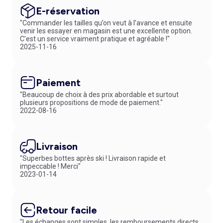
décontracté, la
robe t-shirt de maternité
offre une silhouette
E-réservation
moderne et minimaliste, facile à accessoiriser avec un
gilet de
"Commander les tailles qu’on veut à l’avance et ensuite
maternité long et ceinturé
. Envie d’un style plus habillé ? La
robe
venir les essayer en magasin est une excellente option.
portefeuille de grossesse
s’adapte naturellement aux courbes,
C’est un service vraiment pratique et agréable !"
créant une allure élégante sans contrainte.
2025-11-16
Parce que la maternité rime aussi avec simplicité, notre sélection de
robes de grossesse pas chères
conjugue qualité, durabilité et
accessibilité. Vous pouvez ainsi renouveler sans effort votre garde-
Paiement
robe sans compromis sur le confort. Et pour encore plus de praticité,
profitez de notre service de e-réservation : choisissez vos modèles en
"Beaucoup de choix à des prix abordable et surtout
plusieurs propositions de mode de paiement."
ligne, essayez-les en magasin dès le lendemain et repartez seulement
2022-08-16
avec ceux qui vous correspondent vraiment. Il ne vous reste plus qu’à
trouver la
robe de maternité
qui vous accompagnera à chaque
instant de cette période unique.
Livraison
"Superbes bottes après ski ! Livraison rapide et
impeccable ! Merci"
2023-01-14
Retour facile
"Les échanges sont simples, les remboursements directs.