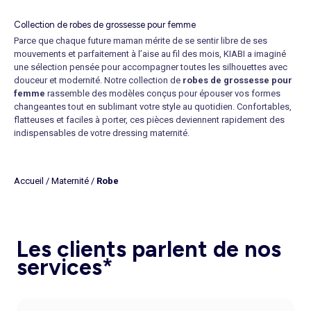
Collection de robes de grossesse pour femme
Parce que chaque future maman mérite de se sentir libre de ses
mouvements et parfaitement à l’aise au fil des mois, KIABI a imaginé
une sélection pensée pour accompagner toutes les silhouettes avec
douceur et modernité. Notre collection de
robes de grossesse pour
femme
rassemble des modèles conçus pour épouser vos formes
changeantes tout en sublimant votre style au quotidien. Confortables,
flatteuses et faciles à porter, ces pièces deviennent rapidement des
indispensables de votre dressing maternité.
Acheter une robe de grossesse
, c’est choisir un article pratique qui
simplifie chaque tenue sans jamais renoncer à l’élégance. De la
robe
de grossesse en coton
à la
robe de grossesse fluide
, en passant
Accueil
/
Maternité
/
Robe
par la
robe pull de maternité
pour les journées plus fraîches, notre
gamme s’adapte à toutes les occasions et à toutes les envies. Vous
n’aurez qu’à les associer à une
écharpe en maille chaude
pour créer un
look confortable en toutes circonstances.
Robes de grossesse : l’alliance parfaite entre style et bien-être
Les clients parlent de nos
Qu’il s’agisse d’une journée au bureau, d’une sortie en famille ou d’un
services*
événement spécial, notre collection répond à chaque besoin avec des
coupes variées et des matières soigneusement sélectionnées. La
robe de grossesse en maille
séduit par son côté enveloppant,
parfait pour rester à l’aise à tout moment. Pour un ensemble plus