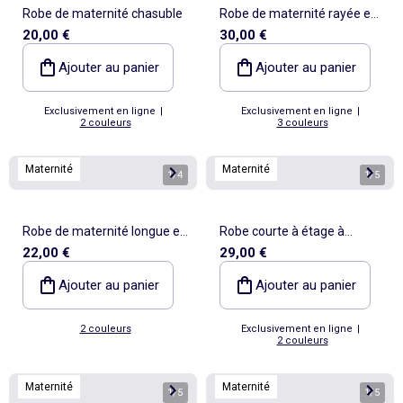
Robe de maternité chasuble
Robe de maternité rayée en
20,00 €
30,00 €
lin
Ajouter au panier
Ajouter au panier
Exclusivement en ligne
|
Exclusivement en ligne
|
2 couleurs
3 couleurs
Maternité
Maternité
1
/
4
1
/
5
Robe de maternité longue et
Robe courte à étage à
22,00 €
29,00 €
côtelée
carreaux
Ajouter au panier
Ajouter au panier
2 couleurs
Exclusivement en ligne
|
2 couleurs
Maternité
Maternité
1
/
5
1
/
5