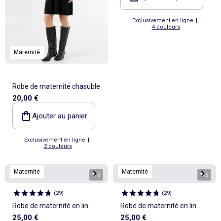
Exclusivement en ligne
|
4 couleurs
Maternité
Robe de maternité chasuble
20,00 €
Ajouter au panier
Exclusivement en ligne
|
2 couleurs
Maternité
Maternité
1
/
5
1
/
5
(
29
)
(
29
)
Robe de maternité en lin
Robe de maternité en lin
25,00 €
25,00 €
mélangé
mélangé