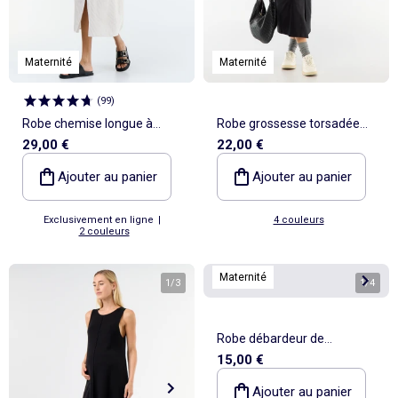
Maternité
Maternité
(
99
)
Robe chemise longue à
Robe grossesse torsadée
29,00 €
22,00 €
manches courtes
devant
Ajouter au panier
Ajouter au panier
Exclusivement en ligne
|
4 couleurs
2 couleurs
Maternité
1
/
3
1
/
4
Robe débardeur de
15,00 €
maternité en rib
Ajouter au panier