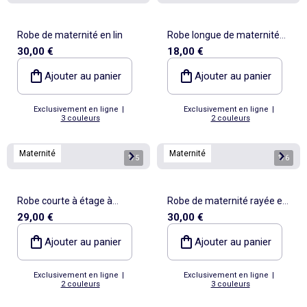
Robe de maternité en lin
Robe longue de maternité
30,00 €
18,00 €
smockée
Ajouter au panier
Ajouter au panier
Exclusivement en ligne
|
Exclusivement en ligne
|
3 couleurs
2 couleurs
Maternité
Maternité
1
/
5
1
/
6
Robe courte à étage à
Robe de maternité rayée en
29,00 €
30,00 €
carreaux
lin
Ajouter au panier
Ajouter au panier
Exclusivement en ligne
|
Exclusivement en ligne
|
2 couleurs
3 couleurs