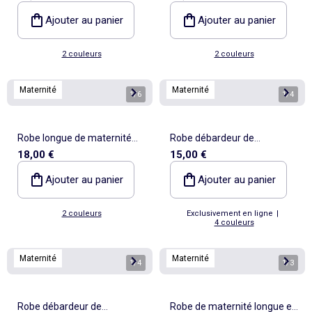
Ajouter au panier
Ajouter au panier
2 couleurs
2 couleurs
Maternité
Maternité
1
/
6
1
/
4
Robe longue de maternité
Robe débardeur de
18,00 €
15,00 €
smockée
maternité en rib
Ajouter au panier
Ajouter au panier
2 couleurs
Exclusivement en ligne
|
4 couleurs
Maternité
Maternité
1
/
4
1
/
3
Robe débardeur de
Robe de maternité longue et