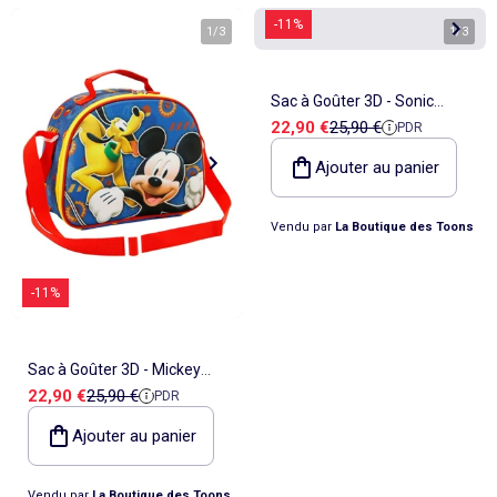
-11%
1
/
3
1
/
3
Sac à Goûter 3D - Sonic
Prix de vente
Prix de référence
22,90 €
25,90 €
PDR
Friends
Ajouter au panier
Vendu par
La Boutique des Toons
-11%
Sac à Goûter 3D - Mickey
Prix de vente
Prix de référence
22,90 €
25,90 €
PDR
Mouse Happy Friends
Ajouter au panier
Vendu par
La Boutique des Toons