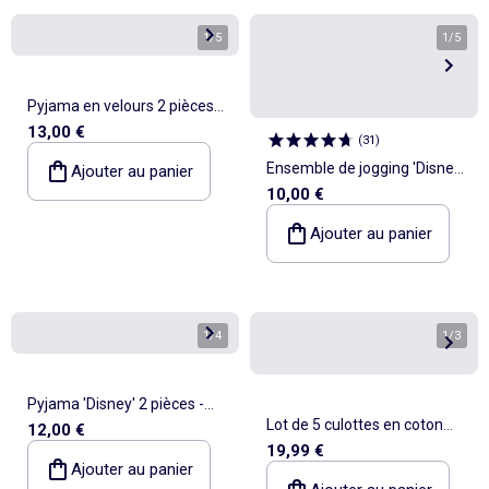
1
/
5
1
/
5
Pyjama en velours 2 pièces
13,00 €
'Winnie'
(
31
)
Ensemble de jogging 'Disney'
Ajouter au panier
10,00 €
en molleton non gratté
(french terry) - 2 pièces :
Ajouter au panier
sweat + pantalon
1
/
4
1
/
3
Pyjama 'Disney' 2 pièces -
Lot de 5 culottes en coton
12,00 €
Sweat + pantalon
19,99 €
avec imprimés Hello Kitty
Ajouter au panier