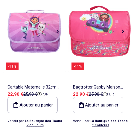
-11%
-11%
Cartable Maternelle 32cm
Bagtrotter Gabby Maison
Prix de vente
Prix de référence
Prix de vente
Prix de référence
22,90 €
25,90 €
22,90 €
25,90 €
PDR
PDR
Gabby - Violet - 1
Magique Cartable 32 cm
compartiment - 32x10x23cm
Rose 1 compartiment
Ajouter au panier
Ajouter au panier
- Bagtrotter
Maternelle
Vendu par
La Boutique des Toons
Vendu par
La Boutique des Toons
2 couleurs
2 couleurs