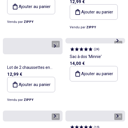
12,99 €
antidérapantes en éponge
Ajouter au panier
avec Stitch
Ajouter au panier
Vendu par
ZIPPY
Vendu par
ZIPPY
1
/
2
1
/
4
(
24
)
Sac à dos 'Minnie'
14,00 €
Lot de 2 chaussettes en
Ajouter au panier
12,99 €
peluche douce
antidérapantes Elsa
Ajouter au panier
Vendu par
ZIPPY
1
/
2
1
/
4
(
13
)