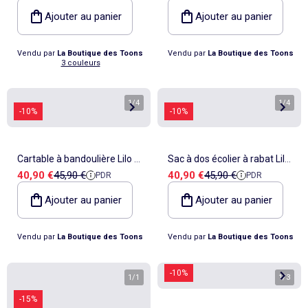
rose 2 compartiments
compartiments
Ajouter au panier
Ajouter au panier
Vendu par
La Boutique des Toons
Vendu par
La Boutique des Toons
3 couleurs
1
/
4
1
/
4
-10%
-10%
Cartable à bandoulière Lilo et
Sac à dos écolier à rabat Lilo
Prix de vente
Prix de référence
Prix de vente
Prix de référence
40,90 €
45,90 €
40,90 €
45,90 €
PDR
PDR
Stitch 41 cm motif Stitch
& Stitch Angel 41 cm
pastèque
polyester
Ajouter au panier
Ajouter au panier
Vendu par
La Boutique des Toons
Vendu par
La Boutique des Toons
-10%
1
/
1
1
/
3
-15%