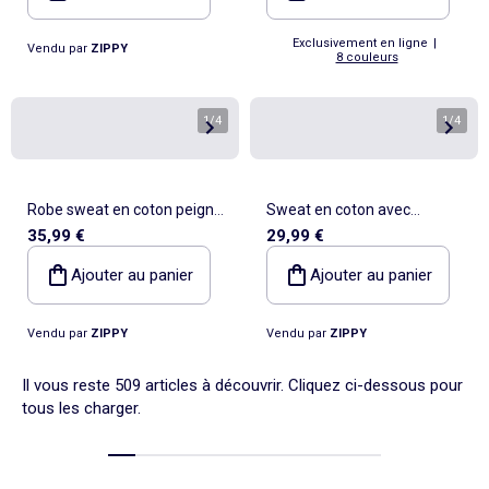
Exclusivement en ligne
|
Vendu par
ZIPPY
8 couleurs
1
/
4
1
/
4
Robe sweat en coton peigné
Sweat en coton avec
35,99 €
29,99 €
à capuche et imprimé Stitch
imprimé Kuromi & Friends
Ajouter au panier
Ajouter au panier
Vendu par
ZIPPY
Vendu par
ZIPPY
Il vous reste 509 articles à découvrir. Cliquez ci-dessous pour
tous les charger.