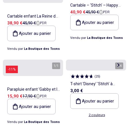
Cartable – 'Stitch' – Happy
Prix de vente
Prix de référence
40,90 €
45,90 €
PDR
38 CM
Cartable enfant La Reine des
Ajouter au panier
Prix de vente
Prix de référence
38,90 €
45,90 €
PDR
Neiges avec Anna et Elsa 41
CM - Qualité premium
Ajouter au panier
Vendu par
La Boutique des Toons
Vendu par
La Boutique des Toons
1
/
1
1
/
4
-11%
(
25
)
T-shirt 'Disney' 'Stitch' à
Parapluie enfant 'Gabby et la
3,00 €
manches courtes
Prix de vente
Prix de référence
15,90 €
17,90 €
PDR
Maison Magique' – 43 cm,
Ajouter au panier
anse PVC
Ajouter au panier
2 couleurs
Vendu par
La Boutique des Toons