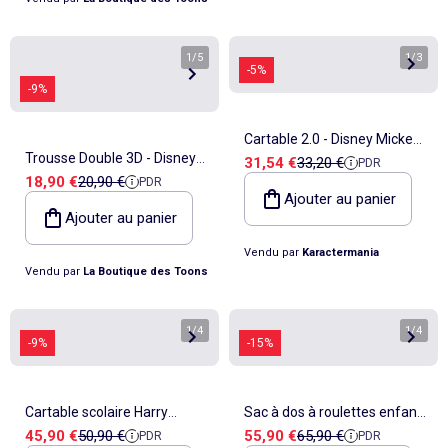
1
/
5
1
/
3
-5%
-9%
Cartable 2.0 - Disney Mickey
Trousse Double 3D - Disney
Prix de vente
Prix de référence
31,54 €
33,20 €
PDR
Mouse Blissy - Bleu - Taille
Prix de vente
Prix de référence
18,90 €
20,90 €
PDR
Minnie Mouse Big Smile -
Unique
Ajouter au panier
Bleu - Taille Unique
Ajouter au panier
Vendu par
Karactermania
Vendu par
La Boutique des Toons
1
/
4
1
/
4
-9%
-15%
Cartable scolaire Harry
Sac à dos à roulettes enfant
Prix de vente
Prix de référence
Prix de vente
Prix de référence
45,90 €
50,90 €
55,90 €
65,90 €
PDR
PDR
Potter 38 cm primaire bleu et
Harry Potter bleu nuit 2