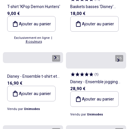
T-shirt 'KPop Demon Hunters'
Baskets basses 'Disney'
9,00 €
18,00 €
'Angel'
Ajouter au panier
Ajouter au panier
Exclusivement en ligne
|
8 couleurs
1
/
5
1
/
5
(
1
)
Disney - Ensemble t-shirt et
Disney - Ensemble jogging
16,90 €
short enfant à motif
28,90 €
fille sweat et pantalon à
Ajouter au panier
motif
Ajouter au panier
Vendu par
Unimodes
Vendu par
Unimodes