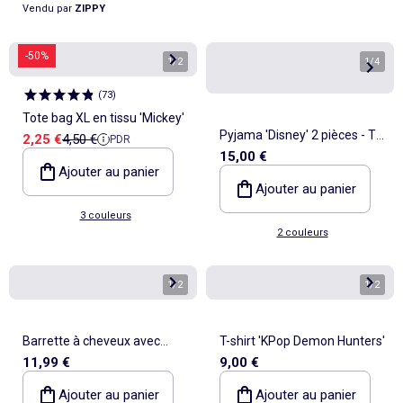
Vendu par
ZIPPY
-50%
1
/
2
1
/
4
(
73
)
Tote bag XL en tissu 'Mickey'
Pyjama 'Disney' 2 pièces - T-
Prix de vente
Prix de référence
2,25 €
4,50 €
PDR
15,00 €
shirt à manches longues +
Ajouter au panier
pantalon
Ajouter au panier
3 couleurs
2 couleurs
1
/
2
1
/
2
Barrette à cheveux avec
T-shirt 'KPop Demon Hunters'
11,99 €
9,00 €
nœud et motif Minnie
Ajouter au panier
Ajouter au panier