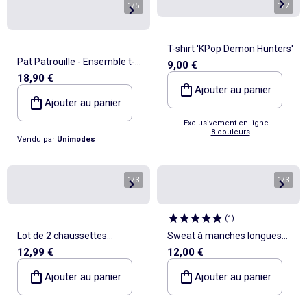
1
/
5
1
/
2
T-shirt 'KPop Demon Hunters'
Pat Patrouille - Ensemble t-
9,00 €
18,90 €
shirt et short fille imprimé
Ajouter au panier
Ajouter au panier
Exclusivement en ligne
|
8 couleurs
Vendu par
Unimodes
1
/
3
1
/
3
(
1
)
Lot de 2 chaussettes
Sweat à manches longues
12,99 €
12,00 €
antidérapantes avec
'Disney' 'Stitch & Angel'
imprimés Hello Kitty
Ajouter au panier
Ajouter au panier