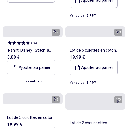
Ajouter au panier
Vendu par
ZIPPY
1
/
5
1
/
3
(
25
)
T-shirt 'Disney' 'Stitch' à
Lot de 5 culottes en coton
3,00 €
19,99 €
manches courtes
avec imprimés Kuromi
Ajouter au panier
Ajouter au panier
2 couleurs
Vendu par
ZIPPY
1
/
3
1
/
3
Lot de 5 culottes en coton
Lot de 2 chaussettes
19,99 €
avec imprimés Jessie