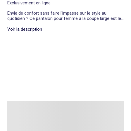
Exclusivement en ligne
Envie de confort sans faire l'impasse sur le style au
quotidien ? Ce pantalon pour femme à la coupe large est le
parfait allié de vos journées bien remplies. Grâce à sa taille
élastiquée, il s'adapte à vos mouvements avec une douceur
Voir la description
incroyable tout en restant résolument moderne. C'est la
pièce facile à vivre qui vous mettra en valeur à coup sûr. Un
véritable coup de cœur à adopter d'urgence pour vous sentir
bien, tout simplement.