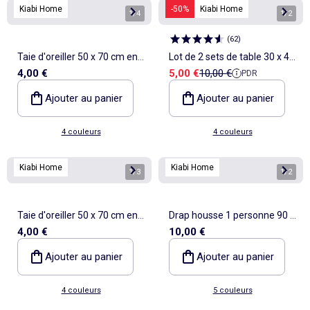
Kiabi Home
-50%
Kiabi Home
1
/
4
1
/
2
(
62
)
Taie d'oreiller 50 x 70 cm en
Lot de 2 sets de table 30 x 45
Prix de vente
Prix de référence
4,00 €
5,00 €
10,00 €
PDR
coton
cm - Kiabi Home
Ajouter au panier
Ajouter au panier
4 couleurs
4 couleurs
Kiabi Home
Kiabi Home
1
/
3
1
/
2
Taie d'oreiller 50 x 70 cm en
Drap housse 1 personne 90 x
4,00 €
10,00 €
coton
190 en coton
Ajouter au panier
Ajouter au panier
4 couleurs
5 couleurs