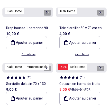
Kiabi Home
Kiabi Home
1
/
4
1
/
4
Drap housse 1 personne 90 x
Taie d'oreiller 50 x 70 cm en
10,00 €
4,00 €
190 en coton
coton
Ajouter au panier
Ajouter au panier
5 couleurs
4 couleurs
Kiabi Home
Personnalisable
-50%
Kiabi Home
1
/
5
1
/
4
(
31
)
(
31
)
Serviette de bain 70 x 130
Coussin en forme de fruits et
Prix de vente
Prix de référence
9,00 €
5,00 €
10,00 €
PDR
cm
légumes - fraise
Ajouter au panier
Ajouter au panier