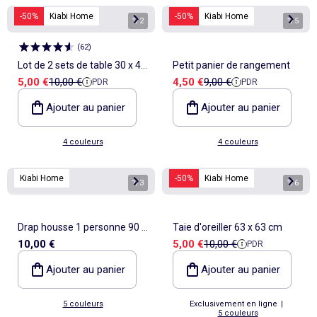
-50%
Kiabi Home
-50%
Kiabi Home
1
/
2
1
/
5
(
62
)
Lot de 2 sets de table 30 x 45
Petit panier de rangement
Prix de vente
Prix de référence
Prix de vente
Prix de référence
5,00 €
10,00 €
4,50 €
9,00 €
PDR
PDR
cm - Kiabi Home
Ajouter au panier
Ajouter au panier
4 couleurs
4 couleurs
Kiabi Home
-50%
Kiabi Home
1
/
3
1
/
6
Drap housse 1 personne 90 x
Taie d'oreiller 63 x 63 cm
Prix de vente
Prix de référence
10,00 €
5,00 €
10,00 €
PDR
190 en coton
Ajouter au panier
Ajouter au panier
5 couleurs
Exclusivement en ligne
|
5 couleurs