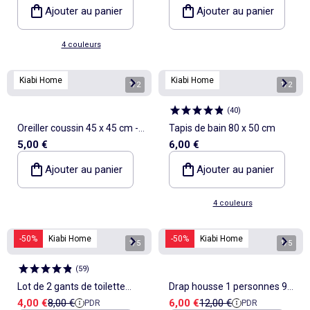
Ajouter au panier
Ajouter au panier
4 couleurs
Kiabi Home
Kiabi Home
1
/
2
1
/
2
(
40
)
Oreiller coussin 45 x 45 cm -
Tapis de bain 80 x 50 cm
5,00 €
6,00 €
Kiabi Home
Ajouter au panier
Ajouter au panier
4 couleurs
-50%
Kiabi Home
-50%
Kiabi Home
1
/
5
1
/
5
(
59
)
Lot de 2 gants de toilette
Drap housse 1 personnes 90
Prix de vente
Prix de référence
Prix de vente
Prix de référence
4,00 €
8,00 €
6,00 €
12,00 €
PDR
PDR
enfant - Kiabi Home
x 190 en coton