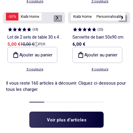
4 couleurs
2 couleurs
-50%
Kiabi Home
Kiabi Home
Personnalisable
1
/
2
1
/
4
(
53
)
(
25
)
Lot de 2 sets de table 30 x 45
Serviette de bain 50x90 cm
Prix de vente
Prix de référence
5,00 €
10,00 €
6,00 €
PDR
cm - Kiabi Home
Ajouter au panier
Ajouter au panier
3 couleurs
4 couleurs
Il vous reste 160 articles à découvrir. Cliquez ci-dessous pour
tous les charger.
Voir plus d'articles