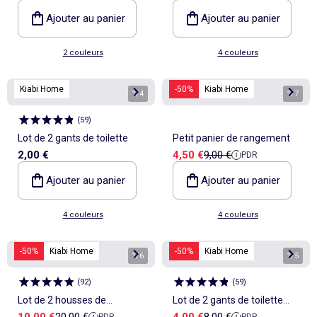
Ajouter au panier
Ajouter au panier
2 couleurs
4 couleurs
Kiabi Home
-50%
Kiabi Home
1
/
4
1
/
7
(
59
)
Lot de 2 gants de toilette
Petit panier de rangement
Prix de vente
Prix de référence
2,00 €
4,50 €
9,00 €
PDR
Ajouter au panier
Ajouter au panier
4 couleurs
4 couleurs
-50%
Kiabi Home
-50%
Kiabi Home
1
/
6
1
/
5
(
92
)
(
59
)
Lot de 2 housses de
Lot de 2 gants de toilette
Prix de vente
Prix de référence
Prix de vente
Prix de référence
10,00 €
20,00 €
4,00 €
8,00 €
PDR
PDR