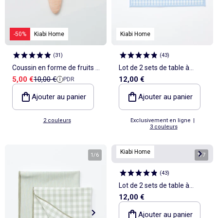
-50%
Kiabi Home
Kiabi Home
(
31
)
(
43
)
Coussin en forme de fruits et
Lot de 2 sets de table à
Prix de vente
Prix de référence
5,00 €
10,00 €
12,00 €
PDR
légumes - carotte
carreaux
Ajouter au panier
Ajouter au panier
2 couleurs
Exclusivement en ligne
|
3 couleurs
Kiabi Home
1
/
6
1
/
7
(
43
)
Lot de 2 sets de table à
12,00 €
carreaux
Ajouter au panier