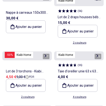
Kiabi Home
(
56
)
Nappe à carreaux 150x300
Lot de 2 draps housses bébé
30,00 €
cm
15,00 €
60 x120 cm en jersey - Kiabi
Ajouter au panier
Home
Ajouter au panier
2 couleurs
-50%
Kiabi Home
Kiabi Home
1
/
7
1
/
5
(
55
)
Lot de 3 torchons - Kiabi
Taie d'oreiller unie 63 x 63
Prix de vente
Prix de référence
4,50 €
9,00 €
4,00 €
PDR
Home
cm en coton
Ajouter au panier
Ajouter au panier
2 couleurs
4 couleurs