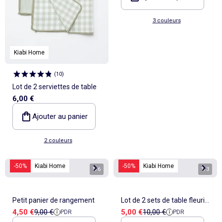
3 couleurs
Kiabi Home
(
10
)
Lot de 2 serviettes de table
6,00 €
Ajouter au panier
2 couleurs
-50%
Kiabi Home
-50%
Kiabi Home
1
/
6
1
/
3
Petit panier de rangement
Lot de 2 sets de table fleuris
Prix de vente
Prix de référence
Prix de vente
Prix de référence
4,50 €
9,00 €
5,00 €
10,00 €
PDR
PDR
(32x45 cm)