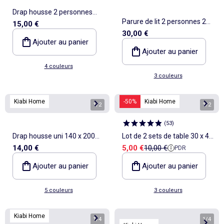
Drap housse 2 personnes
Parure de lit 2 personnes 240
15,00 €
160 x 200cm en coton
30,00 €
x 220cm en coton 57 fils -
Ajouter au panier
Kiabi Home
Ajouter au panier
4 couleurs
3 couleurs
Kiabi Home
-50%
Kiabi Home
1
/
2
1
/
2
(
53
)
Drap housse uni 140 x 200
Lot de 2 sets de table 30 x 45
Prix de vente
Prix de référence
14,00 €
5,00 €
10,00 €
PDR
cm en coton
cm - Kiabi Home
Ajouter au panier
Ajouter au panier
5 couleurs
3 couleurs
Kiabi Home
1
/
4
1
/
4