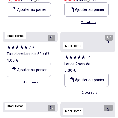
rangement vêtement
enfant - Kiabi Home
Ajouter au panier
Ajouter au panier
2 couleurs
Kiabi Home
1
/
4
1
/
3
Kiabi Home
(
55
)
Taie d'oreiller unie 63 x 63
(
61
)
4,00 €
cm en coton
Lot de 2 sets de
Ajouter au panier
5,00 €
table/serviettes unis 2 en 1
32x40 cm - Kiabi Home
Ajouter au panier
4 couleurs
12 couleurs
Kiabi Home
1
/
2
1
/
12
Kiabi Home