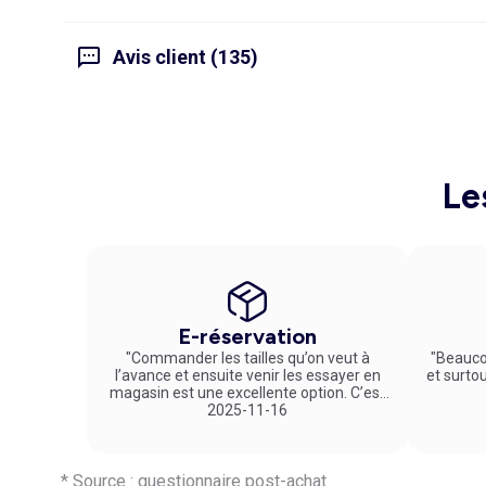
Avis client (135)
Le
E-réservation
"Commander les tailles qu’on veut à
"Beauco
l’avance et ensuite venir les essayer en
et surto
magasin est une excellente option. C’est
un service vraiment pratique et agréable
2025-11-16
!"
* Source : questionnaire post-achat