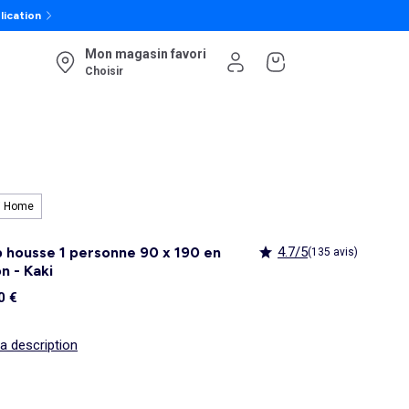
lication
Mon magasin favori
Choisir
i Home
 housse 1 personne 90 x 190 en
4.7/5
(135 avis)
n - Kaki
0 €
la description