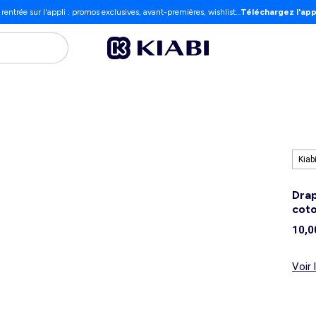
 rentrée sur l'appli : promos exclusives, avant-premières, wishlist…
Téléchargez l'app
Kiab
Drap
coto
10,0
Voir 