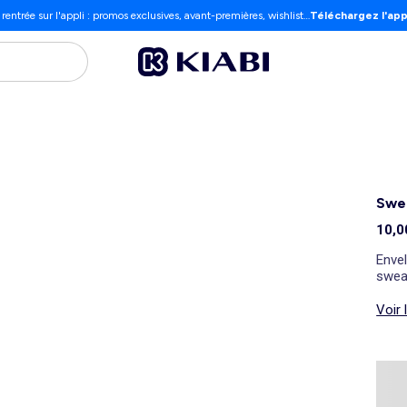
 rentrée sur l'appli : promos exclusives, avant-premières, wishlist…
Téléchargez l'app
Swea
10,0
Envel
swea
Voir 