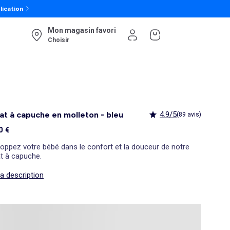
lication
Mon magasin favori
Choisir
t à capuche en molleton - bleu
4.9/5
(89 avis)
0 €
oppez votre bébé dans le confort et la douceur de notre
t à capuche.
la description