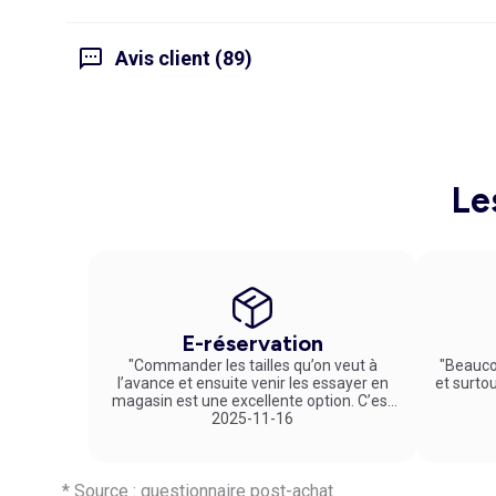
Avis client (89)
Le
E-réservation
"Commander les tailles qu’on veut à
"Beauco
l’avance et ensuite venir les essayer en
et surto
magasin est une excellente option. C’est
un service vraiment pratique et agréable
2025-11-16
!"
* Source : questionnaire post-achat