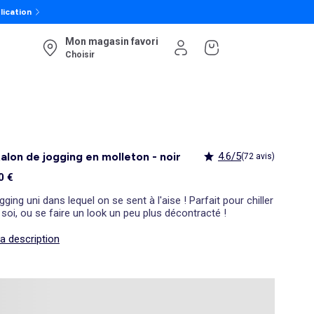
lication
Mon magasin favori
Choisir
alon de jogging en molleton - noir
4.6/5
(72 avis)
0 €
gging uni dans lequel on se sent à l'aise ! Parfait pour chiller
soi, ou se faire un look un peu plus décontracté !
la description