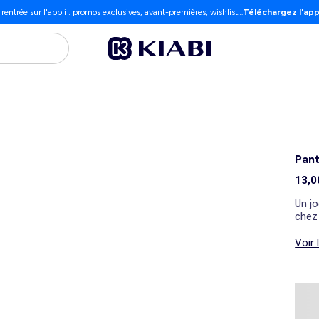
 rentrée sur l'appli : promos exclusives, avant-premières, wishlist…
Téléchargez l'app
Pant
13,0
Un jo
chez 
Voir 