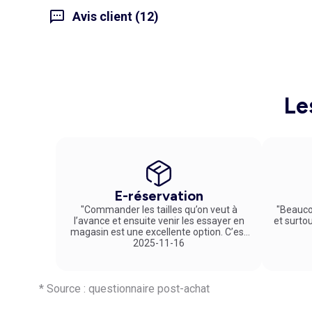
Avis client (12)
Le
E-réservation
"Commander les tailles qu’on veut à
"Beauco
l’avance et ensuite venir les essayer en
et surto
magasin est une excellente option. C’est
un service vraiment pratique et agréable
2025-11-16
!"
* Source : questionnaire post-achat