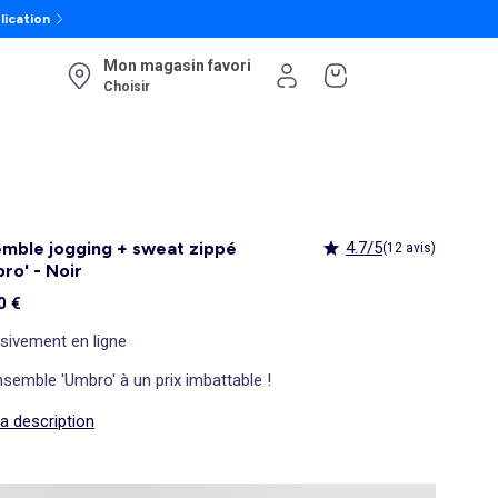
lication
Mon magasin favori
Choisir
mble jogging + sweat zippé
4.7/5
(12 avis)
ro' - Noir
0 €
sivement en ligne
semble 'Umbro' à un prix imbattable !
la description