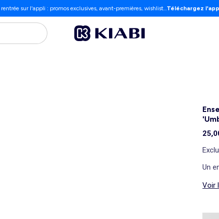
 rentrée sur l'appli : promos exclusives, avant-premières, wishlist…
Téléchargez l'app
Ense
'Umb
25,0
Exclu
Un en
Voir 