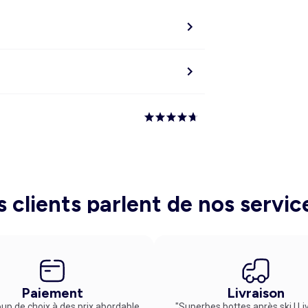
s clients parlent de nos servic
Paiement
Livraison
up de choix à des prix abordable
"Superbes bottes après ski ! Li