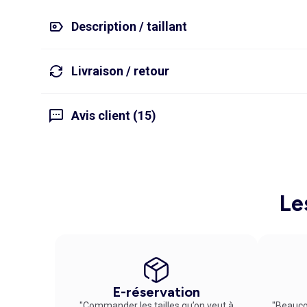
Description / taillant
Livraison / retour
Avis client (15)
Le
E-réservation
"Commander les tailles qu’on veut à
"Beauco