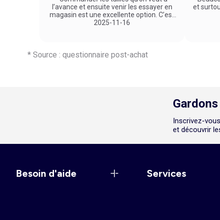
l’avance et ensuite venir les essayer en
et surto
magasin est une excellente option. C’est
un service vraiment pratique et agréable
2025-11-16
!"
* Source : questionnaire post-achat
Gardons 
Inscrivez-vous
et découvrir l
Besoin d'aide
Services