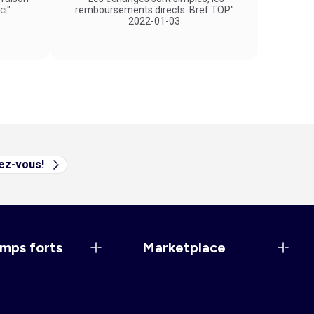
ci"
remboursements directs. Bref TOP."
2022-01-03
vez-vous!
mps forts
Marketplace