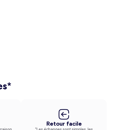
es*
Retour facile
vraison
"Les échanges sont simples, les