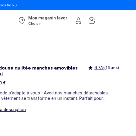
lication
Mon magasin favori
Choisir
doune quiltée manches amovibles
4.7/5
(15 avis)
ki
0 €
ode s’adapte à vous ! Avec nos manches détachables,
 vêtement se transforme en un instant. Parfait pour
pter aux saisons ou à vos envies du jour. Astucieux et
a-moderne !
la description