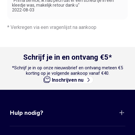
"Prima service, ik had pech dat er een scheurtje in een
kleedje was, makelijk retour dank u"
2022-08-03
* Verkregen via een vragenlijst na aankoop
Schrijf je in en ontvang €5*
*Schrijf je in op onze nieuwsbrief en ontvang meteen €5
korting op je volgende aankoop vanaf €40.
Inschrijven nu
Hulp nodig?