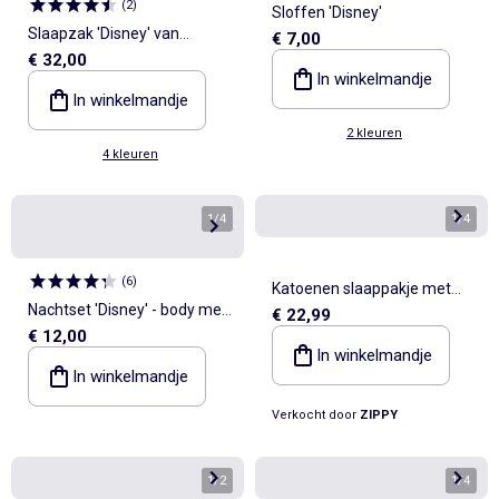
(
2
)
Sloffen 'Disney'
Slaapzak 'Disney' van
€ 7,00
€ 32,00
velours
In winkelmandje
In winkelmandje
2 kleuren
4 kleuren
1
/
4
1
/
4
(
6
)
Katoenen slaappakje met
Nachtset 'Disney' - body met
€ 22,99
Stitch motief
€ 12,00
volantmouwtjes + short
In winkelmandje
In winkelmandje
Verkocht door
ZIPPY
1
/
2
1
/
4