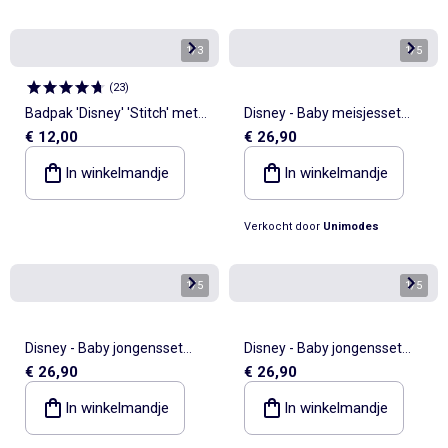
1
/
3
1
/
5
(
23
)
Badpak 'Disney' 'Stitch' met
Disney - Baby meisjesset
€ 12,00
€ 26,90
strepen
Stitch
In winkelmandje
In winkelmandje
Verkocht door
Unimodes
1
/
5
1
/
5
Disney - Baby jongensset
Disney - Baby jongensset
€ 26,90
€ 26,90
Stitch
Stitch
In winkelmandje
In winkelmandje