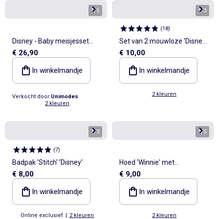
1
/
5
1
/
3
(
18
)
Disney - Baby meisjesset
Set van 2 mouwloze 'Disney'
€ 26,90
€ 10,00
Stitch
rompertjes
In winkelmandje
In winkelmandje
2 kleuren
Verkocht door
Unimodes
2 kleuren
1
/
3
1
/
5
(
7
)
Badpak 'Stitch' 'Disney'
Hoed 'Winnie' met
€ 8,00
€ 9,00
strikbandjes
In winkelmandje
In winkelmandje
Online exclusief
|
2 kleuren
2 kleuren