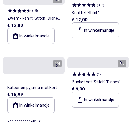
(
308
)
(
15
)
Knuffel 'Stitch'
Zwem-T-shirt 'Stitch' 'Disney'
€ 12,00
€ 12,00
met ruches
In winkelmandje
In winkelmandje
1
/
4
1
/
3
(
17
)
Bucket hat 'Stitch' 'Disney'
Katoenen pyjama met korte
€ 9,00
met strikbandjes
€ 18,99
mouwen en Stitch-print
In winkelmandje
In winkelmandje
Verkocht door
ZIPPY