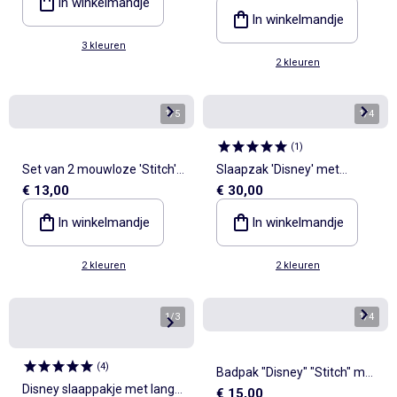
In winkelmandje
In winkelmandje
3 kleuren
2 kleuren
1
/
5
1
/
4
(
1
)
Set van 2 mouwloze 'Stitch'
Slaapzak 'Disney' met
€ 13,00
€ 30,00
'Disney' rompertjes
afneembare mouwen
In winkelmandje
In winkelmandje
2 kleuren
2 kleuren
1
/
3
1
/
4
(
4
)
Badpak "Disney" "Stitch" met
Disney slaappakje met lange
€ 15,00
rits