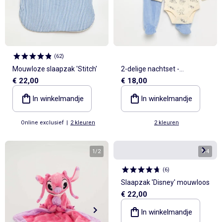
(
62
)
Mouwloze slaapzak 'Stitch'
2-delige nachtset -
€ 22,00
€ 18,00
Mouwloze slaapoverall +
body
In winkelmandje
In winkelmandje
Online exclusief
|
2 kleuren
2 kleuren
1
/
2
1
/
4
(
6
)
Slaapzak 'Disney' mouwloos
€ 22,00
In winkelmandje