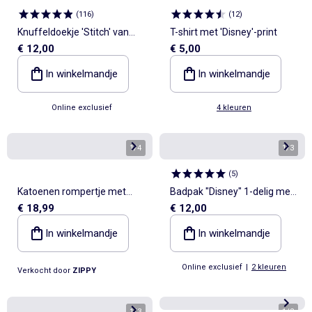
(
116
)
(
12
)
Knuffeldoekje 'Stitch' van
T-shirt met 'Disney'-print
€ 12,00
€ 5,00
'Disney'
In winkelmandje
In winkelmandje
Online exclusief
4 kleuren
1
/
4
1
/
3
(
5
)
Katoenen rompertje met
Badpak "Disney" 1-delig met
€ 18,99
€ 12,00
Minnie-motief
volants
In winkelmandje
In winkelmandje
Online exclusief
|
2 kleuren
Verkocht door
ZIPPY
1
/
3
1
/
2