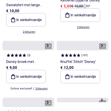
Katoenen pyjama 'Disney'
Sweatshirt met lange
Verkoopprijs
Referentieprijs
€ 5,00
€ 10,00
RP
€ 10,00
mouwen en ruches op de
In winkelmandje
schouders
In winkelmandje
2 kleuren
2 kleuren
1
/
3
1
/
2
(
3
)
(
197
)
Disney-broek met
Knuffel 'Stitch' 'Disney'
€ 9,00
€ 12,00
cargozakken
In winkelmandje
In winkelmandje
Online exclusief
|
3 kleuren
1
/
4
1
/
5