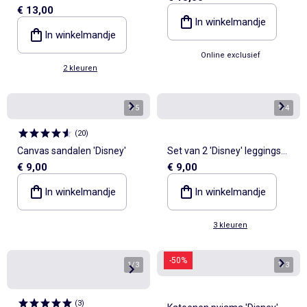
€ 13,00
mouwen van velours
In winkelmandje
In winkelmandje
Online exclusief
2 kleuren
1
/
5
1
/
4
(
20
)
Canvas sandalen 'Disney'
Set van 2 'Disney' leggings
€ 9,00
€ 9,00
van ribgebreide stof
In winkelmandje
In winkelmandje
3 kleuren
-50%
1
/
3
1
/
3
(
3
)