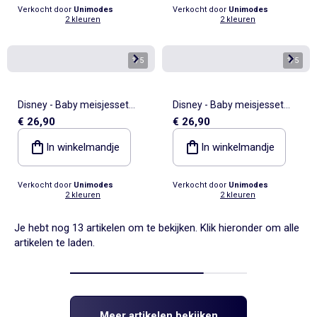
Verkocht door
Unimodes
Verkocht door
Unimodes
2 kleuren
2 kleuren
1
/
5
1
/
5
Disney - Baby meisjesset
Disney - Baby meisjesset
€ 26,90
€ 26,90
Stitch
Stitch
In winkelmandje
In winkelmandje
Verkocht door
Unimodes
Verkocht door
Unimodes
2 kleuren
2 kleuren
Je hebt nog 13 artikelen om te bekijken. Klik hieronder om alle
artikelen te laden.
Meer artikelen bekijken