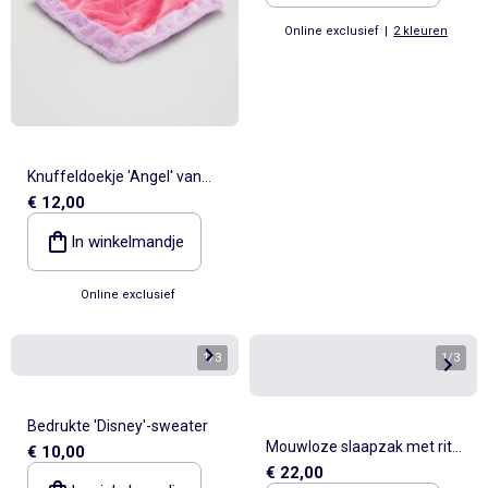
Online exclusief
|
2 kleuren
Knuffeldoekje 'Angel' van
€ 12,00
'Lilo & Stitch'
In winkelmandje
Online exclusief
1
/
3
1
/
3
Bedrukte 'Disney'-sweater
Mouwloze slaapzak met rits
€ 10,00
€ 22,00
'Disney' 'Stitch' van velours