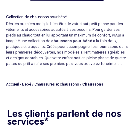
Collection de chaussons pour bébé
Dès les premiers mois, le bien-être de votre tout-petit passe par des
vêtements et accessoires adaptés à ses besoins. Pour garder ses
pieds au chaud tout en lui apportant un maximum de confort, KIABI a
imaginé une collection de
chaussons pour bébé
à la fois doux,
pratiques et craquants. Créés pour accompagner les nourrissons dans
leurs premières découvertes, nos modèles allient matières agréables
et designs adorables. Que votre enfant soit en pleine phase de quatre
pattes ou prêt à faire ses premiers pas, vous trouverez forcément la
paire idéale parmi notre sélection.
Acheter des chaussons pour bébé
, c’est offrir à votre tout-petit une
protection ajustée à son développement. Nos
chaussons souples
Accueil
/
Bébé
/
Chaussures et chaussons
/
Chaussons
respectent la liberté de mouvement, nos
chaussons bottes
assurent
un maintien renforcé de la cheville, et nos
chaussons de naissance
proposent des caractéristiques spécialement pensées pour les
nouveau-nés. Pour une tenue confortable de la tête aux pieds, vous
pouvez les associer à un
pyjama dors-bien en velours
parfaitement
Les clients parlent de nos
adapté aux moments de repos.
services*
Des chaussons pour bébé conçus pour chaque étape de sa croissance
Les besoins d’un bébé évoluent rapidement au fil des mois. C’est
pourquoi notre collection propose des références pour toutes les