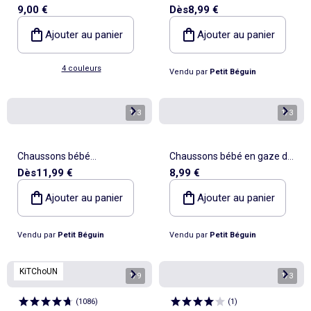
9,00 €
Dès
8,99 €
retourner' - Kitchoun
d'amour
Ajouter au panier
Ajouter au panier
4 couleurs
Vendu par
Petit Béguin
1
/
3
1
/
3
Chaussons bébé
Chaussons bébé en gaze de
Dès
11,99 €
8,99 €
Constellation
coton Gabin
Ajouter au panier
Ajouter au panier
Vendu par
Petit Béguin
Vendu par
Petit Béguin
KiTChoUN
1
/
9
1
/
3
(
1086
)
(
1
)