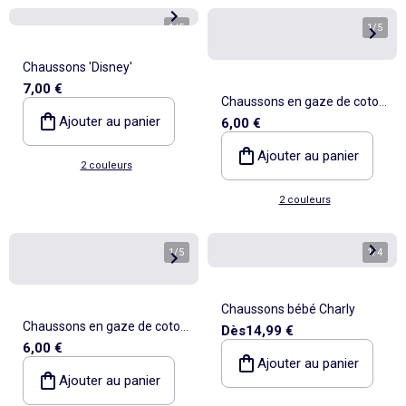
1
/
5
1
/
5
Chaussons 'Disney'
7,00 €
Chaussons en gaze de coton
Ajouter au panier
6,00 €
+ oreilles animaux
Ajouter au panier
2 couleurs
2 couleurs
1
/
5
1
/
4
Chaussons bébé Charly
Chaussons en gaze de coton
Dès
14,99 €
6,00 €
+ oreilles animaux
Ajouter au panier
Ajouter au panier