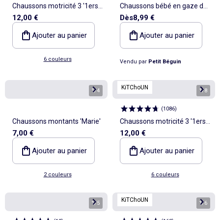
Chaussons motricité 3 '1ers
Chaussons bébé en gaze de
12,00 €
Dès
8,99 €
pas' - Kitchoun
coton Santa Giulia
Ajouter au panier
Ajouter au panier
6 couleurs
Vendu par
Petit Béguin
KiTChoUN
1
/
4
1
/
8
(
1086
)
Chaussons montants 'Marie'
Chaussons motricité 3 '1ers
7,00 €
12,00 €
pas' - Kitchoun
Ajouter au panier
Ajouter au panier
2 couleurs
6 couleurs
KiTChoUN
1
/
5
1
/
6