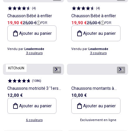
(
4
)
(
4
)
Chausson Bébé à enfiler
Chausson Bébé à enfiler
Prix de vente
Prix de référence
Prix de vente
Prix de référence
19,90 €
25,00 €
19,90 €
25,00 €
PDR
PDR
Ajouter au panier
Ajouter au panier
Vendu par
Leadermode
Vendu par
Leadermode
3 couleurs
3 couleurs
KiTChoUN
1
/
8
1
/
5
(
1086
)
Chaussons motricité 3 '1ers
Chaussons montants à
12,00 €
10,00 €
pas' - Kitchoun
scratchs
Ajouter au panier
Ajouter au panier
6 couleurs
Exclusivement en ligne