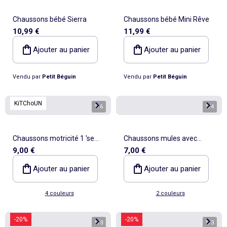
Chaussons bébé Sierra
Chaussons bébé Mini Rêve
10,99 €
11,99 €
Ajouter au panier
Ajouter au panier
Vendu par
Petit Béguin
Vendu par
Petit Béguin
KiTChoUN
1
/
6
1
/
4
Chaussons motricité 1 'se
Chaussons mules avec
9,00 €
7,00 €
retourner' - Kitchoun
brides de maintien
Ajouter au panier
Ajouter au panier
4 couleurs
2 couleurs
-20%
-20%
1
/
3
1
/
3