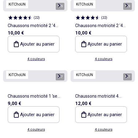
KiTChoUN
KiTChoUN
1
/
9
1
/
9
(
22
)
(
22
)
Chaussons motricité 2 '4
Chaussons motricité 2 '4
10,00 €
10,00 €
pattes' - Kitchoun
pattes' - Kitchoun
Ajouter au panier
Ajouter au panier
4 couleurs
4 couleurs
KiTChoUN
KiTChoUN
1
/
7
1
/
7
Chaussons motricité 1 'se
Chaussons motricité 4
9,00 €
12,00 €
retourner' - Kitchoun
'marcher' - Kitchoun
Ajouter au panier
Ajouter au panier
4 couleurs
4 couleurs