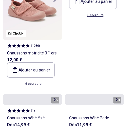
Ajouter au panier
6 couleurs
KiTChoUN
(
1086
)
Chaussons motricité 3 '1ers
12,00 €
pas' - Kitchoun
Ajouter au panier
6 couleurs
1
/
5
1
/
3
(
1
)
Chaussons bébé Yzé
Chaussons bébé Perle
Dès
14,99 €
Dès
11,99 €