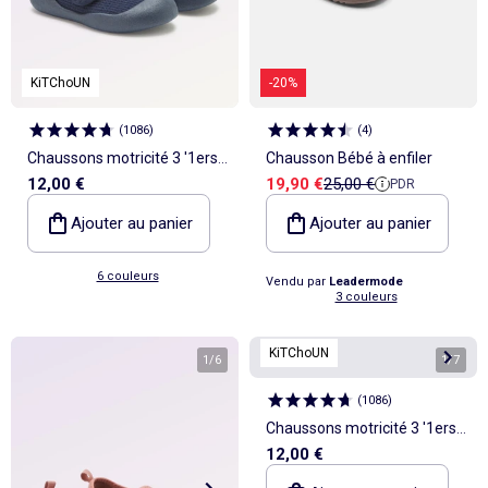
KiTChoUN
-20%
(
1086
)
(
4
)
Chaussons motricité 3 '1ers
Chausson Bébé à enfiler
Prix de vente
Prix de référence
12,00 €
19,90 €
25,00 €
PDR
pas' - Kitchoun
Ajouter au panier
Ajouter au panier
6 couleurs
Vendu par
Leadermode
3 couleurs
KiTChoUN
1
/
6
1
/
7
(
1086
)
Chaussons motricité 3 '1ers
12,00 €
pas' - Kitchoun