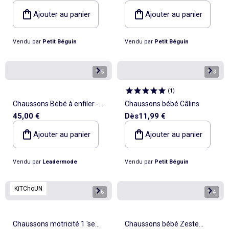
Ajouter au panier
Ajouter au panier
Vendu par
Petit Béguin
Vendu par
Petit Béguin
1
/
5
1
/
3
(
1
)
Chaussons Bébé à enfiler -
Chaussons bébé Câlins
45,00 €
Dès
11,99 €
The North Face
Ajouter au panier
Ajouter au panier
Vendu par
Leadermode
Vendu par
Petit Béguin
KiTChoUN
1
/
6
1
/
4
Chaussons motricité 1 'se
Chaussons bébé Zeste