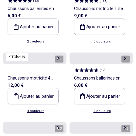
(
12
)
(
168
)
Chaussons ballerines en
Chaussons motricité 1 'se
6,00 €
9,00 €
éponge
retourner' - Kitchoun
Ajouter au panier
Ajouter au panier
2 couleurs
5 couleurs
KiTChoUN
1
/
7
1
/
5
(
12
)
Chaussons motricité 4
Chaussons ballerines en
12,00 €
6,00 €
'marcher' - Kitchoun
éponge
Ajouter au panier
Ajouter au panier
4 couleurs
2 couleurs
1
/
3
1
/
3