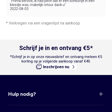
"Prima service, ik had pech dat er een scheurtje in een
kleedje was, makelijk retour dank u"
2022-08-03
* Verkregen via een vragenlijst na aankoop
Schrijf je in en ontvang €5*
*Schrijf je in op onze nieuwsbrief en ontvang meteen €5
korting op je volgende aankoop vanaf €40.
Inschrijven nu
Hulp nodig?