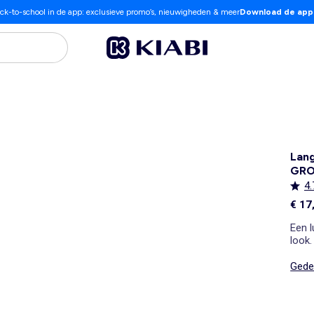
ck-to-school in de app: exclusieve promo’s, nieuwigheden & meer
Download de app
Lang
GR
4.
€ 17
Een l
look.
Gedet