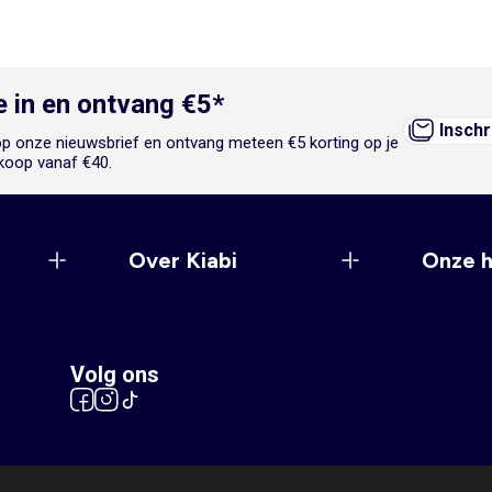
je in en ontvang €5*
Inschr
n op onze nieuwsbrief en ontvang meteen €5 korting op je
koop vanaf €40.
Over Kiabi
Onze 
Volg ons