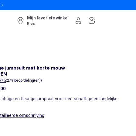
Mijn favoriete winkel
Kies
e jumpsuit met korte mouw -
OEN
7/5
(279 beoordeling(en))
,00
uchtige en fleurige jumpsuit voor een schattige en landelijke
ailleerde omschrijving