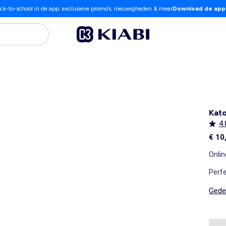
ck-to-school in de app: exclusieve promo’s, nieuwigheden & meer
Download de app
Kato
4.
€ 10
Onlin
Perfe
Gedet