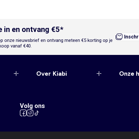
je in en ontvang €5*
Inschr
n op onze nieuwsbrief en ontvang meteen €5 korting op je
koop vanaf €40.
Over Kiabi
Onze 
Volg ons