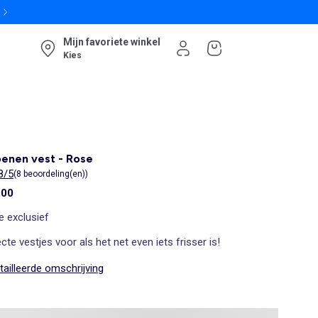
Mijn favoriete winkel
Kies
enen vest - Rose
8/5
(8 beoordeling(en))
,00
e exclusief
cte vestjes voor als het net even iets frisser is!
ailleerde omschrijving