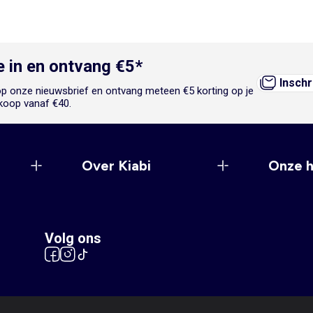
je in en ontvang €5*
Inschr
n op onze nieuwsbrief en ontvang meteen €5 korting op je
koop vanaf €40.
Over Kiabi
Onze 
Volg ons