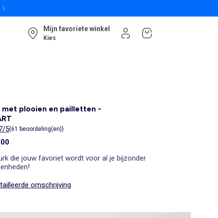
Mijn favoriete winkel
Kies
 met plooien en pailletten -
ART
7/5
(61 beoordeling(en))
,00
urk die jouw favoriet wordt voor al je bijzonder
genheden!
ailleerde omschrijving