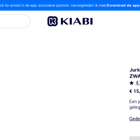
ck-to-school in de app: exclusieve promo’s, nieuwigheden & meer
Download de app
Jurk
ZW
4.
€ 15
Een j
gele
Gedet