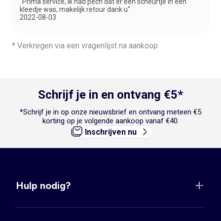
"Prima service, ik had pech dat er een scheurtje in een
kleedje was, makelijk retour dank u"
2022-08-03
* Verkregen via een vragenlijst na aankoop
Schrijf je in en ontvang €5*
*Schrijf je in op onze nieuwsbrief en ontvang meteen €5
korting op je volgende aankoop vanaf €40.
Inschrijven nu
Hulp nodig?