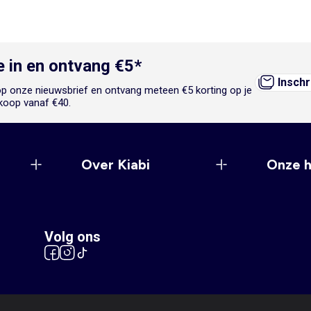
je in en ontvang €5*
Inschr
n op onze nieuwsbrief en ontvang meteen €5 korting op je
koop vanaf €40.
Over Kiabi
Onze 
Volg ons