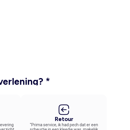
verlening? *
Retour
 levering
"Prima service, ik had pech dat er een
overzicht
scheurtje in een kleedje was, makelijk