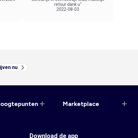
retour dank u"
2022-08-03
ijven nu
hoogtepunten
Marketplace
Download de app