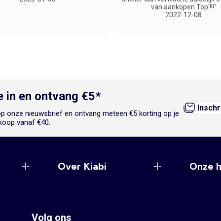
van aankopen Top'!!!“
2022-12-08
je in en ontvang €5*
Inschr
n op onze nieuwsbrief en ontvang meteen €5 korting op je
koop vanaf €40.
Over Kiabi
Onze 
Volg ons