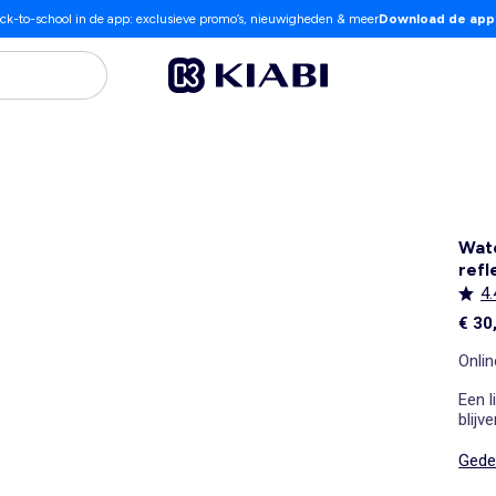
ck-to-school in de app: exclusieve promo’s, nieuwigheden & meer
Download de app
Wat
refl
4.
€ 30
Onlin
Een 
blijv
gemak
Gedet