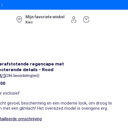
Mijn favoriete winkel
Kies
erafstotende regencape met
ecterende details - Rood
4/5
(286 beoordeling(en))
,00
e exclusief
licht gevoel, bescherming en een moderne look, om droog te
en met een glimlach! Het oversized model is overigens erg
kelijk om er een rugzak onder te dragen, handig ;)
ailleerde omschrijving