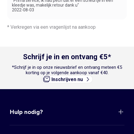
"Prima service, ik had pech dat er een scheurtje in een
kleedje was, makelijk retour dank u"
2022-08-03
* Verkregen via een vragenlijst na aankoop
Schrijf je in en ontvang €5*
*Schrijf je in op onze nieuwsbrief en ontvang meteen €5
korting op je volgende aankoop vanaf €40.
Inschrijven nu
Hulp nodig?