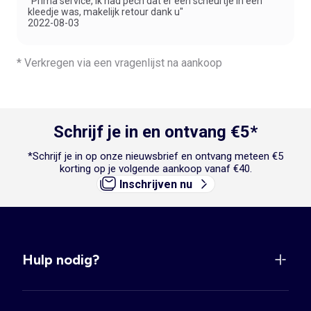
"Prima service, ik had pech dat er een scheurtje in een
kleedje was, makelijk retour dank u"
2022-08-03
* Verkregen via een vragenlijst na aankoop
Schrijf je in en ontvang €5*
*Schrijf je in op onze nieuwsbrief en ontvang meteen €5
korting op je volgende aankoop vanaf €40.
Inschrijven nu
Hulp nodig?