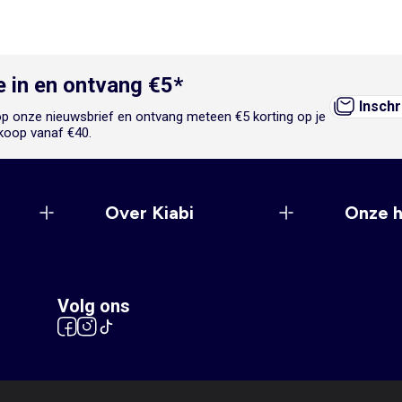
je in en ontvang €5*
Inschr
n op onze nieuwsbrief en ontvang meteen €5 korting op je
koop vanaf €40.
Over Kiabi
Onze 
Volg ons