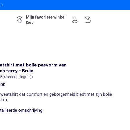
Mijn favoriete winkel
Kies
tshirt met bolle pasvorm van
ch terry - Bruin
/5
(4 beoordeling(en))
,00
weatshirt dat comfort en geborgenheid biedt met zijn bolle
orm.
ailleerde omschrijving