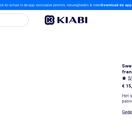
ck-to-school in de app: exclusieve promo’s, nieuwigheden & meer
Download de app
Swea
fren
5
€ 15
Het s
pasv
Gedet