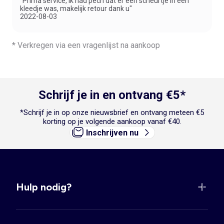
"Prima service, ik had pech dat er een scheurtje in een
kleedje was, makelijk retour dank u"
2022-08-03
* Verkregen via een vragenlijst na aankoop
Schrijf je in en ontvang €5*
*Schrijf je in op onze nieuwsbrief en ontvang meteen €5
korting op je volgende aankoop vanaf €40.
Inschrijven nu
Hulp nodig?