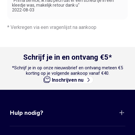
"Prima service, ik had pech dat er een scheurtje in een
kleedje was, makelijk retour dank u"
2022-08-03
* Verkregen via een vragenlijst na aankoop
Schrijf je in en ontvang €5*
*Schrijf je in op onze nieuwsbrief en ontvang meteen €5
korting op je volgende aankoop vanaf €40.
Inschrijven nu
Hulp nodig?