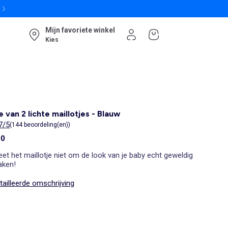
Mijn favoriete winkel
Kies
e van 2 lichte maillotjes - Blauw
7/5
(144 beoordeling(en))
00
et het maillotje niet om de look van je baby echt geweldig
aken!
ailleerde omschrijving