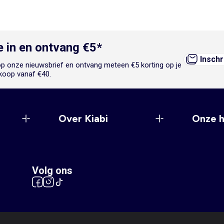
je in en ontvang €5*
Inschr
n op onze nieuwsbrief en ontvang meteen €5 korting op je
koop vanaf €40.
Over Kiabi
Onze 
Volg ons