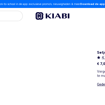
ck-to-school in de app: exclusieve promo’s, nieuwigheden & meer
Download de app
Setj
4.
€ 7,
Verge
te m
Gedet