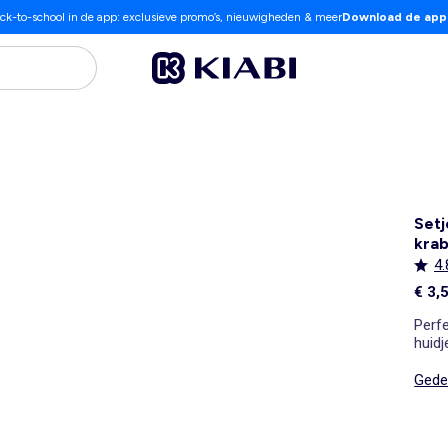
ck-to-school in de app: exclusieve promo’s, nieuwigheden & meer
Download de app
Setj
kra
4.
€ 3,
Perfe
huidj
Gedet