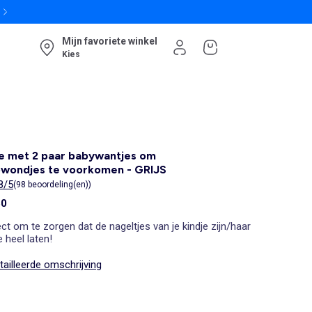
Mijn favoriete winkel
Kies
e met 2 paar babywantjes om
bwondjes te voorkomen - GRIJS
8/5
(98 beoordeling(en))
50
ct om te zorgen dat de nageltjes van je kindje zijn/haar
e heel laten!
ailleerde omschrijving