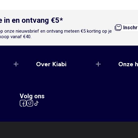
je in en ontvang €5*
Inschr
n op onze nieuwsbrief en ontvang meteen €5 korting op je
koop vanaf €40.
Over Kiabi
Onze 
Volg ons