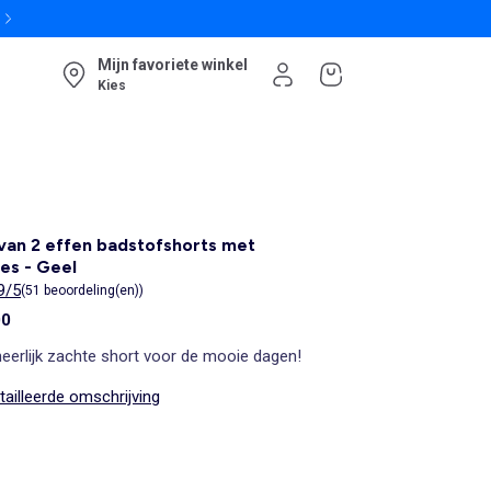
Mijn favoriete winkel
Kies
van 2 effen badstofshorts met
es - Geel
9/5
(51 beoordeling(en))
00
eerlijk zachte short voor de mooie dagen!
ailleerde omschrijving