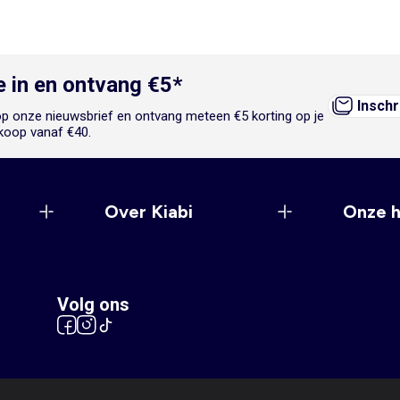
je in en ontvang €5*
Inschr
n op onze nieuwsbrief en ontvang meteen €5 korting op je
koop vanaf €40.
Over Kiabi
Onze 
Volg ons