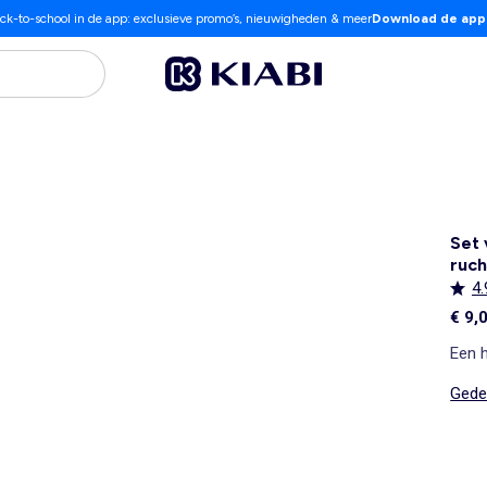
ck-to-school in de app: exclusieve promo’s, nieuwigheden & meer
Download de app
Set 
ruch
4.
€ 9,
Een h
Gedet