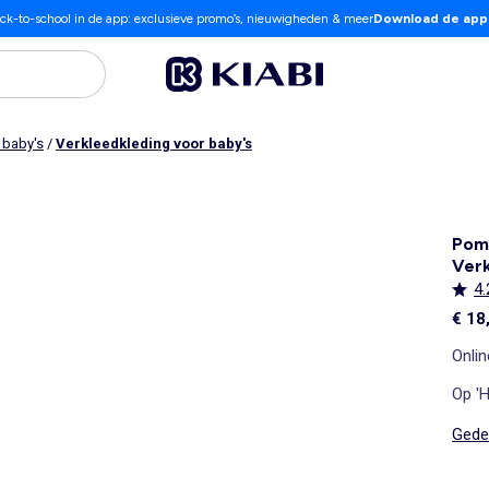
ck-to-school in de app: exclusieve promo’s, nieuwigheden & meer
Download de app
 baby's
/
Verkleedkleding voor baby's
Pom
Ver
4.
€ 18
Onlin
Op 'H
Gedet