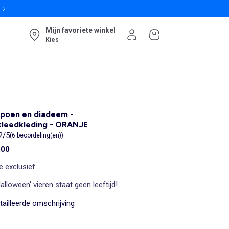
Mijn favoriete winkel
Kies
poen en diadeem -
kleedkleding - ORANJE
2/5
(6 beoordeling(en))
,00
e exclusief
alloween' vieren staat geen leeftijd!
ailleerde omschrijving