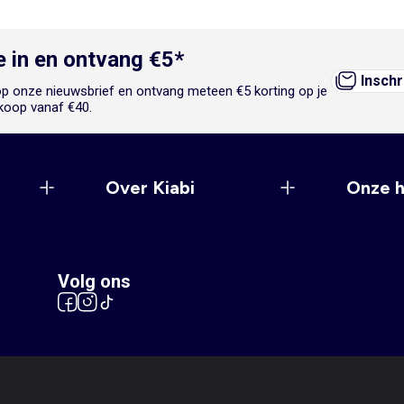
je in en ontvang €5*
Inschr
n op onze nieuwsbrief en ontvang meteen €5 korting op je
koop vanaf €40.
Over Kiabi
Onze 
Volg ons