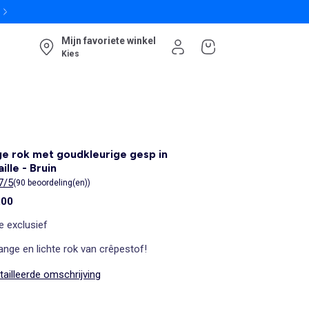
Mijn favoriete winkel
Kies
e rok met goudkleurige gesp in
aille - Bruin
7/5
(90 beoordeling(en))
,00
e exclusief
ange en lichte rok van crêpestof!
ailleerde omschrijving