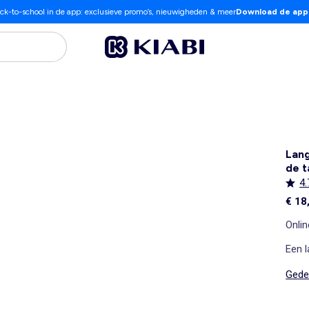
ck-to-school in de app: exclusieve promo’s, nieuwigheden & meer
Download de app
Lang
de t
4.
€ 18
Onlin
Een l
Gedet