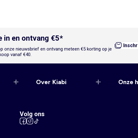
je in en ontvang €5*
Inschr
n op onze nieuwsbrief en ontvang meteen €5 korting op je
koop vanaf €40.
Over Kiabi
Onze 
Volg ons