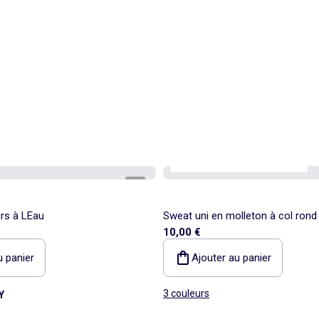
Personnalisable
Best sellers*
1
/
3
rs à LEau
Sweat uni en molleton à col rond
10,00 €
u panier
Ajouter au panier
3 couleurs
Y