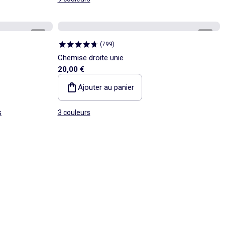
1
/
6
1
/
4
(
799
)
Chemise droite unie
20,00 €
Ajouter au panier
s
3 couleurs