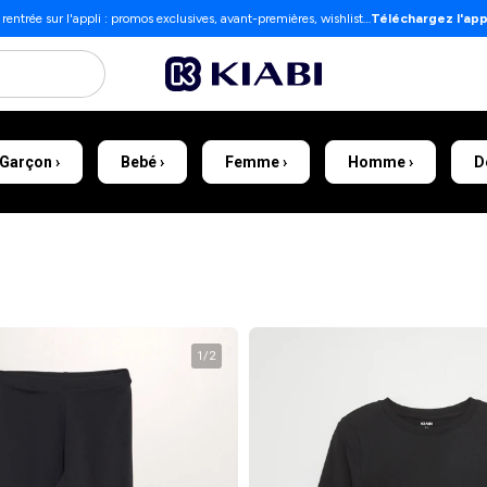
 rentrée sur l'appli : promos exclusives, avant-premières, wishlist…
Téléchargez l'app
Garçon ›
Bebé ›
Femme ›
Homme ›
D
1
/
2