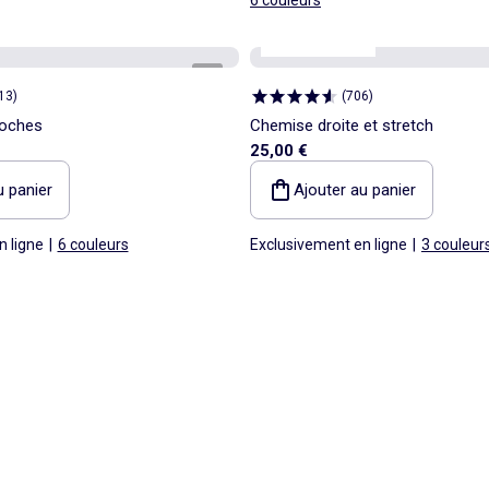
Personnalisable
1
/
4
13
)
(
706
)
poches
Chemise droite et stretch
25,00 €
u panier
Ajouter au panier
n ligne
|
6 couleurs
Exclusivement en ligne
|
3 couleur