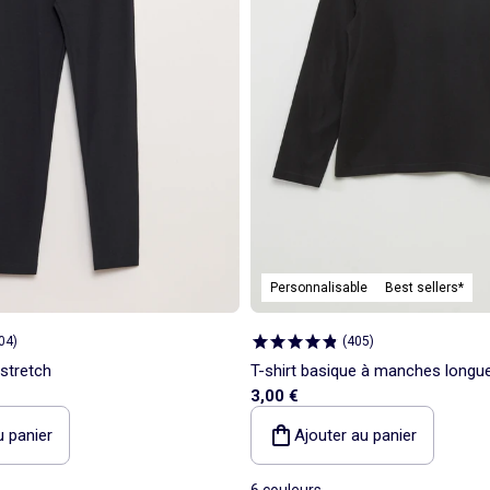
Personnalisable
Best sellers*
04
)
(
405
)
 stretch
T-shirt basique à manches longu
3,00 €
u panier
Ajouter au panier
6 couleurs