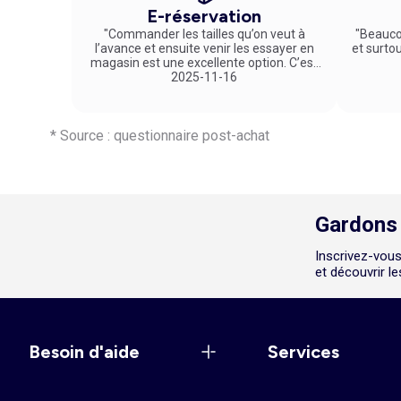
service de e-réservation, il vous suffit de sélectionner 
E-réservation
vous plaît : la solution idéale pour profiter d’Halloween à pe
"Commander les tailles qu’on veut à
"Beauco
l’avance et ensuite venir les essayer en
et surto
magasin est une excellente option. C’est
un service vraiment pratique et agréable
2025-11-16
!"
* Source : questionnaire post-achat
Gardons 
Inscrivez-vous
et découvrir l
Besoin d'aide
Services