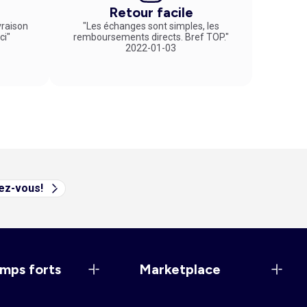
lement un jour ouvré. Vous repartez uniquement avec ce qui
Retour facile
vraison
"Les échanges sont simples, les
ci"
remboursements directs. Bref TOP."
2022-01-03
vez-vous!
mps forts
Marketplace