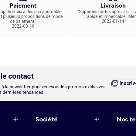
vos articles en ligne avant de venir les essayer en magasin après seu
Paiement
Livraison
tits prix !
up de choix à des prix abordable
"Superbes bottes après ski ! Li
ut plusieurs propositions de mode
rapide et impeccable ! Mer
de paiement."
2023-01-14
2022-08-16
le contact
Inscri
 à la newsletter pour recevoir des promos exclusives
es dernières tendances.
Société
Nos te