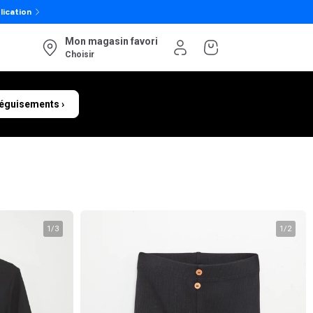
lication
Mon magasin favori
Choisir
éguisements ›
1
/
3
1
/
2