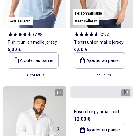
Personnalisable
Best sellers*
Best sellers*
(
2186
)
(
2186
)
T-shirt uni en maille jersey
T-shirt uni en maille jersey
6,00 €
6,00 €
Ajouter au panier
Ajouter au panier
6 couleurs
6 couleurs
1
/
4
1
/
3
Ensemble pyjama court t-
12,00 €
shirt + short - 2 pièces
Ajouter au panier