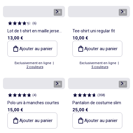
1
/
4
1
/
4
(
6
)
Lot de t-shirt en maille jersey
Tee-shirt uni regular fit
13,00 €
10,00 €
- 2 pièces
Ajouter au panier
Ajouter au panier
Exclusivement en ligne
|
Exclusivement en ligne
|
2 couleurs
5 couleurs
1
/
4
1
/
7
(
4
)
(
358
)
Polo uni à manches courtes
Pantalon de costume slim
15,00 €
25,00 €
Ajouter au panier
Ajouter au panier