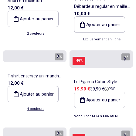
Short en molleton
Débardeur regular en maille
12,00 €
10,00 €
côtelée
Ajouter au panier
Ajouter au panier
2 couleurs
Exclusivement en ligne
1
/
5
1
/
3
-49%
T-shirt en jersey uni manches
Le Pyjama Coton Style
12,00 €
longues
Prix de vente
Prix de référence
19,99 €
39,90 €
PDR
Ecossais - ATLAS FOR MEN
Ajouter au panier
Ajouter au panier
4 couleurs
Vendu par
ATLAS FOR MEN
1
/
4
1
/
2