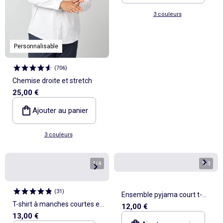
3 couleurs
Personnalisable
(
706
)
Chemise droite et stretch
25,00 €
Ajouter au panier
3 couleurs
1
/
4
1
/
3
(
31
)
Ensemble pyjama court t-
T-shirt à manches courtes en
12,00 €
shirt + short - 2 pièces
13,00 €
maille jersey fantaisie