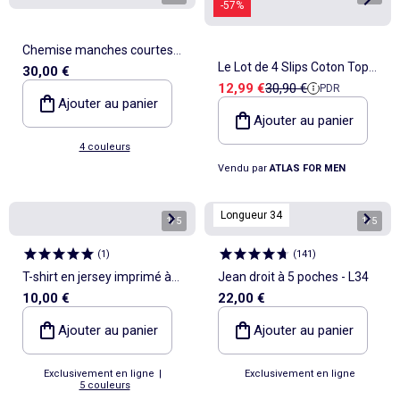
-57%
Chemise manches courtes
Le Lot de 4 Slips Coton Top
30,00 €
en lin
Prix de vente
Prix de référence
12,99 €
30,90 €
PDR
Confort - ATLAS FOR MEN
Ajouter au panier
Ajouter au panier
4 couleurs
Vendu par
ATLAS FOR MEN
Longueur 34
1
/
5
1
/
5
(
1
)
(
141
)
T-shirt en jersey imprimé à
Jean droit à 5 poches - L34
10,00 €
22,00 €
manches courtes
Ajouter au panier
Ajouter au panier
Exclusivement en ligne
|
Exclusivement en ligne
5 couleurs