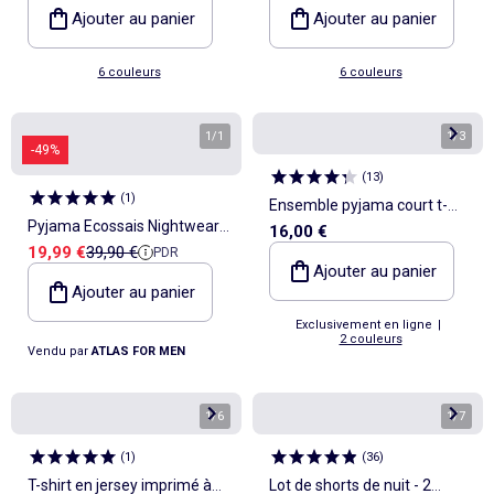
Ajouter au panier
Ajouter au panier
6 couleurs
6 couleurs
1
/
1
1
/
3
-49%
(
13
)
(
1
)
Ensemble pyjama court t-
Pyjama Ecossais Nightwear -
16,00 €
shirt + short - 2 pièces
Prix de vente
Prix de référence
19,99 €
39,90 €
PDR
ATLAS FOR MEN
Ajouter au panier
Ajouter au panier
Exclusivement en ligne
|
2 couleurs
Vendu par
ATLAS FOR MEN
1
/
6
1
/
7
(
1
)
(
36
)
T-shirt en jersey imprimé à
Lot de shorts de nuit - 2