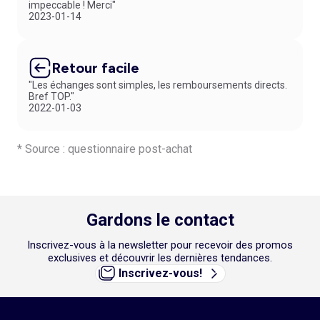
impeccable ! Merci"
mérite de s’habiller avec style sans dépasser son budget. C’est
2023-01-14
pourquoi nous proposons également un service de retour simple :
vous avez jusqu’à 30 jours pour renvoyer les articles de votre
commande, et ce gratuitement. C’est ça la mode pensée pour vous.
Retour facile
"Les échanges sont simples, les remboursements directs.
Bref TOP."
2022-01-03
* Source : questionnaire post-achat
Gardons le contact
Inscrivez-vous à la newsletter pour recevoir des promos
exclusives et découvrir les dernières tendances.
Inscrivez-vous!