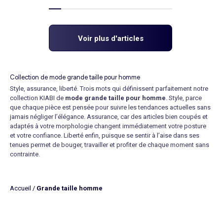
Voir plus d'articles
Collection de mode grande taille pour homme
Style, assurance, liberté. Trois mots qui définissent parfaitement notre
collection KIABI de
mode grande taille pour homme
. Style, parce
que chaque pièce est pensée pour suivre les tendances actuelles sans
jamais négliger l’élégance. Assurance, car des articles bien coupés et
adaptés à votre morphologie changent immédiatement votre posture
et votre confiance. Liberté enfin, puisque se sentir à l’aise dans ses
tenues permet de bouger, travailler et profiter de chaque moment sans
contrainte.
Notre sélection s’adresse à tous les hommes qui veulent se vêtir avec
goût, quelle que soit leur taille.
En achetant un vêtement grande
taille pour homme,
vous ne faites aucun compromis entre confort et
Accueil
/
Grande taille homme
modernité. Chaque
look grande taille pour homme
est conçu avec
des matières agréables à porter, des coupes étudiées et des finitions
soignées. Que vous recherchiez une option décontractée pour le
week-end, une silhouette professionnelle pour le bureau ou une tenue