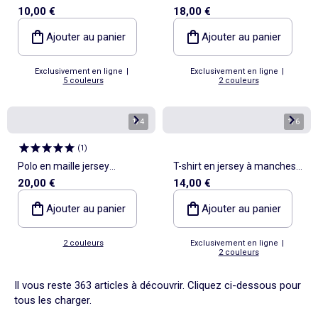
10,00 €
18,00 €
manches courtes
pièces
Ajouter au panier
Ajouter au panier
Exclusivement en ligne
|
Exclusivement en ligne
|
5 couleurs
2 couleurs
1
/
4
1
/
6
(
1
)
Polo en maille jersey
T-shirt en jersey à manches
20,00 €
14,00 €
manches courtes
longues
Ajouter au panier
Ajouter au panier
2 couleurs
Exclusivement en ligne
|
2 couleurs
Il vous reste 363 articles à découvrir. Cliquez ci-dessous pour
tous les charger.