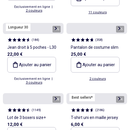
Exclusivement en ligne
|
2 couleurs
11 couleurs
Longueur 30
1
/
6
1
/
5
(
184
)
(
358
)
Jean droit à 5 poches - L30
Pantalon de costume slim
22,00 €
25,00 €
Ajouter au panier
Ajouter au panier
Exclusivement en ligne
|
2 couleurs
3 couleurs
Best sellers*
1
/
8
1
/
4
(
1149
)
(
2186
)
Lot de 3 boxers size+
T-shirt uni en maille jersey
12,00 €
6,00 €