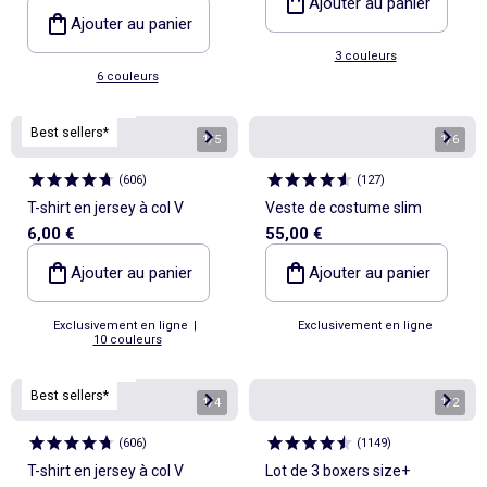
Ajouter au panier
Ajouter au panier
3 couleurs
6 couleurs
Personnalisable
Best sellers*
1
/
5
1
/
6
(
606
)
(
127
)
T-shirt en jersey à col V
Veste de costume slim
6,00 €
55,00 €
Ajouter au panier
Ajouter au panier
Exclusivement en ligne
|
Exclusivement en ligne
10 couleurs
Personnalisable
Best sellers*
1
/
4
1
/
2
(
606
)
(
1149
)
T-shirt en jersey à col V
Lot de 3 boxers size+