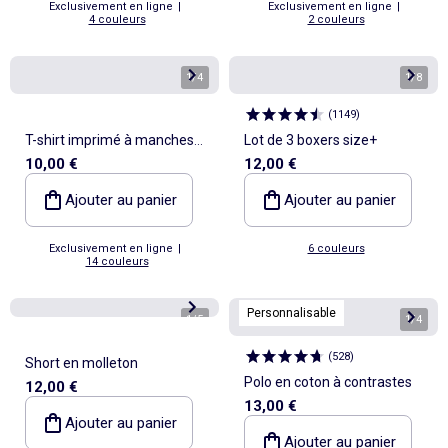
Exclusivement en ligne
|
Exclusivement en ligne
|
4 couleurs
2 couleurs
1
/
4
1
/
8
(
1149
)
T-shirt imprimé à manches
Lot de 3 boxers size+
10,00 €
12,00 €
courtes
Ajouter au panier
Ajouter au panier
Exclusivement en ligne
|
6 couleurs
14 couleurs
Personnalisable
1
/
5
1
/
4
(
528
)
Short en molleton
Polo en coton à contrastes
12,00 €
13,00 €
Ajouter au panier
Ajouter au panier