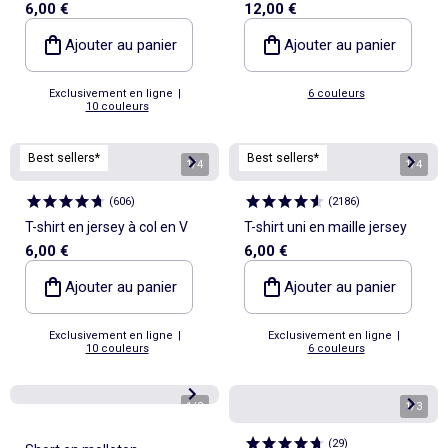
6,00 €
12,00 €
Ajouter au panier
Ajouter au panier
Exclusivement en ligne
|
6 couleurs
10 couleurs
Best sellers*
Best sellers*
1
/
4
1
/
4
(
606
)
(
2186
)
T-shirt en jersey à col en V
T-shirt uni en maille jersey
6,00 €
6,00 €
Ajouter au panier
Ajouter au panier
Exclusivement en ligne
|
Exclusivement en ligne
|
10 couleurs
6 couleurs
1
/
3
1
/
3
(
29
)