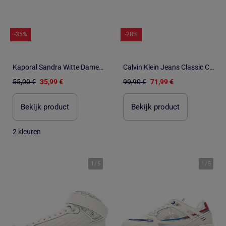
-35%
-28%
Kaporal Sandra Witte Dames Sneakers
Calvin Klein Jeans Classic Cupsole Witte Heren Sneakers
55,00 €
35,99 €
99,90 €
71,99 €
Bekijk product
Bekijk product
2 kleuren
1
/
5
1
/
5