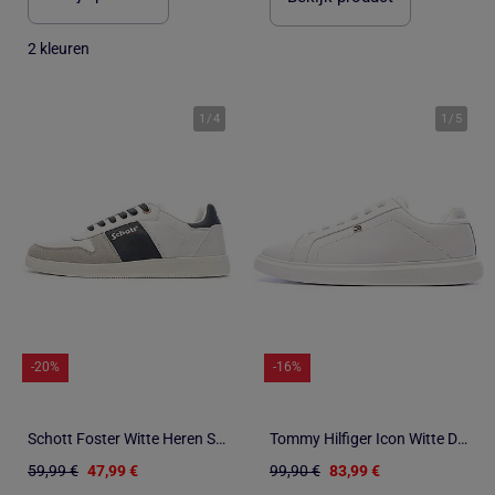
2 kleuren
1
/
4
1
/
5
-20%
-16%
Schott Foster Witte Heren Sneakers
Tommy Hilfiger Icon Witte Dames Sneakers
59,99 €
47,99 €
99,90 €
83,99 €