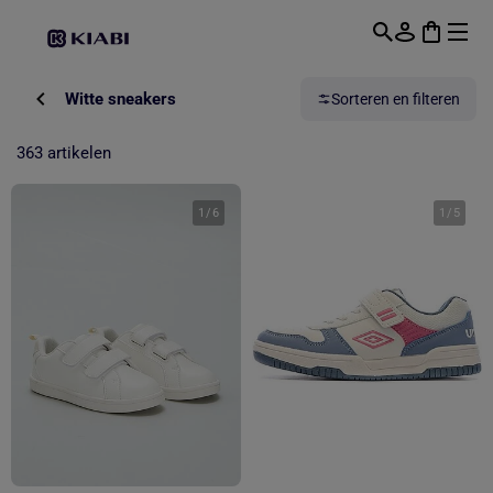
Overslaan naar hoofdinhoud
Witte sneakers
Sorteren en filteren
363 artikelen
1
/
6
1
/
5