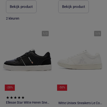
Bekijk product
Bekijk product
2 kleuren
1
/
2
1
/
5
-28%
-50%
Ellesse Star Witte Heren Sneakers
Witte Unisex Sneakers Le Coq Sportif Terra