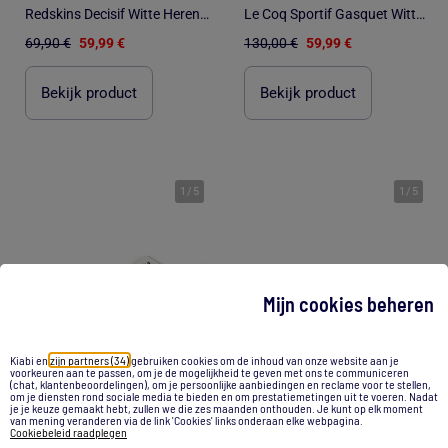
Redskins Decisif Witte Heren Sneakers
Le Coq Sportif Gasquet Witte Heren Sneakers
69,90 €
59,99 €
130,00 €
59,99 €
Bekijk product
Bekijk product
1
/
5
1
/
5
Mijn cookies beheren
Kiabi en
zijn partners (34)
gebruiken cookies om de inhoud van onze website aan je
voorkeuren aan te passen, om je de mogelijkheid te geven met ons te communiceren
(chat, klantenbeoordelingen), om je persoonlijke aanbiedingen en reclame voor te stellen,
om je diensten rond sociale media te bieden en om prestatiemetingen uit te voeren. Nadat
je je keuze gemaakt hebt, zullen we die zes maanden onthouden. Je kunt op elk moment
-52%
-20%
van mening veranderen via de link 'Cookies' links onderaan elke webpagina.
Cookiebeleid raadplegen