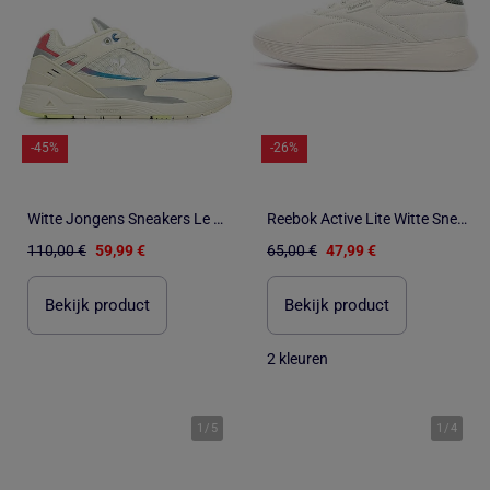
-45%
-26%
Witte Jongens Sneakers Le Coq Sportif Oly R1100
Reebok Active Lite Witte Sneakers voor Dames en Heren
110,00 €
59,99 €
65,00 €
47,99 €
Bekijk product
Bekijk product
2 kleuren
1
/
5
1
/
4