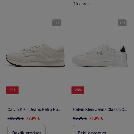
2 kleuren
1
/
5
1
/
4
-29%
-28%
Calvin Klein Jeans Retro Runner Witte Heren Sneakers
Calvin Klein Jeans Classic Cupsoles Witte Heren Sneakers
109,90 €
77,99 €
99,90 €
71,99 €
Bekijk product
Bekijk product