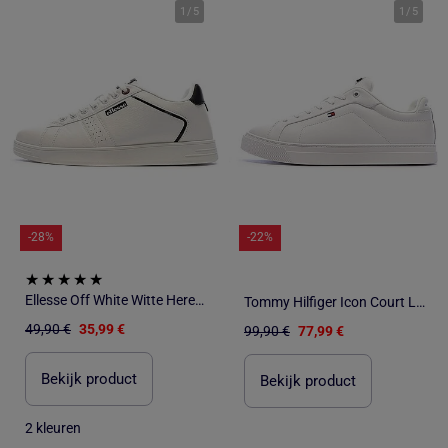
1
/
5
1
/
5
-28%
-22%
Ellesse Off White Witte Heren Sneakers
Tommy Hilfiger Icon Court Lth Flag Witte Heren Sneakers
49,90 €
35,99 €
99,90 €
77,99 €
Bekijk product
Bekijk product
2 kleuren