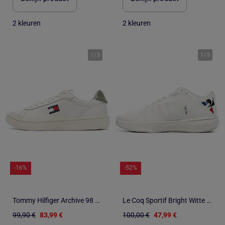
2 kleuren
2 kleuren
1
/
5
1
/
5
-16%
-52%
Tommy Hilfiger Archive 98 Witte Heren Sneakers
Le Coq Sportif Bright Witte Heren Sneakers
99,90 €
83,99 €
100,00 €
47,99 €