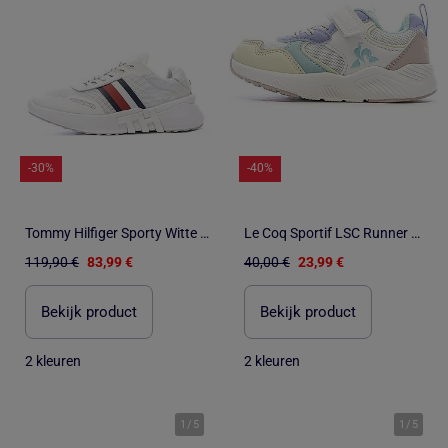
-30%
-40%
Tommy Hilfiger Sporty Witte Dames Sneakers
Le Coq Sportif LSC Runner Witte Meisjes Sneakers
119,90 €
83,99 €
40,00 €
23,99 €
Bekijk product
Bekijk product
2 kleuren
2 kleuren
1
/
5
1
/
5