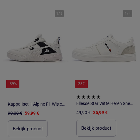
1
/
5
1
/
4
-39%
-28%
Ellesse Star Witte Heren Sneakers
Kappa Iset 1 Alpine F1 Witte/Zwarte Sneakers
49,90 €
35,99 €
99,00 €
59,99 €
Bekijk product
Bekijk product