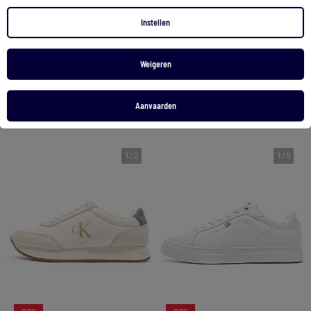
Instellen
Le Coq Sportif Futur Witte Heren Sneakers
Redskins Adjoint Witte Heren Sneakers
100,00 €
47,99 €
75,00 €
59,99 €
Weigeren
Bekijk product
Bekijk product
Aanvaarden
2 kleuren
2 kleuren
1
/
2
1
/
5