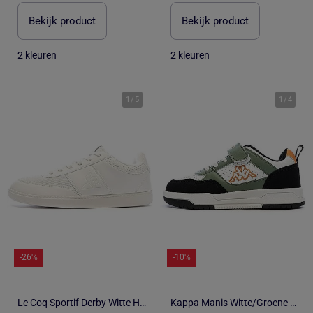
Bekijk product
Bekijk product
2 kleuren
2 kleuren
1
/
5
1
/
4
-26%
-10%
Le Coq Sportif Derby Witte Heren Sneakers
Kappa Manis Witte/Groene Sneakers voor Jongens