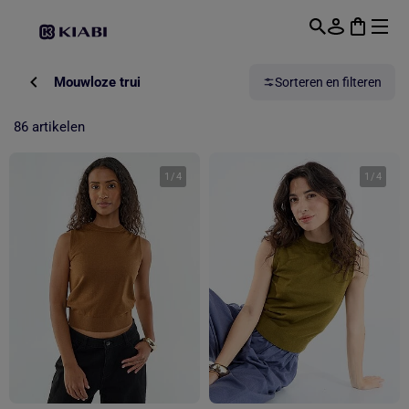
Overslaan naar hoofdinhoud
Mouwloze trui
Sorteren en filteren
86 artikelen
1
/
4
1
/
4