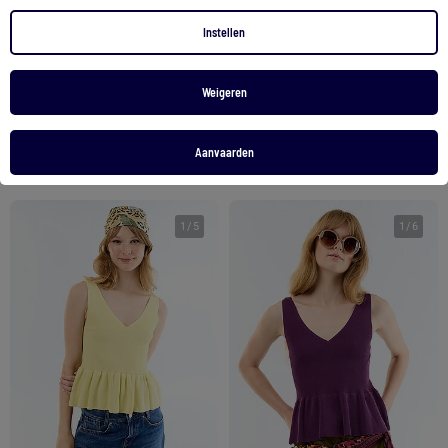
Instellen
Mouwloos fijngebreid vest
Mouwloos vest met V-hals
18,00 €
18,00 €
Weigeren
Bekijk product
Bekijk product
Aanvaarden
2 kleuren
2 kleuren
1
/
5
1
/
6