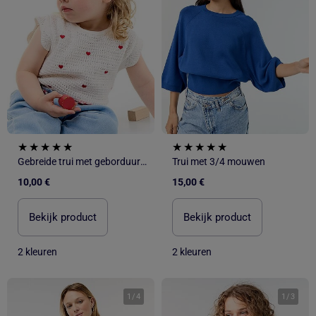
Gebreide trui met geborduurde hartjes
Trui met 3/4 mouwen
10,00 €
15,00 €
Bekijk product
Bekijk product
2 kleuren
2 kleuren
1
/
4
1
/
3