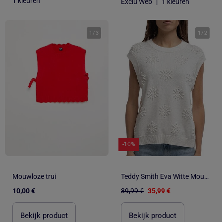
1 kleuren
Exclu Web
|
1 kleuren
1
/
3
1
/
2
-10%
Mouwloze trui
Teddy Smith Eva Witte Mouwloze Trui voor Dames
10,00 €
39,99 €
35,99 €
Bekijk product
Bekijk product