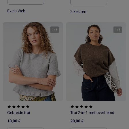
Exclu Web
2 kleuren
1
/
3
1
/
5
Gebreide trui
Trui 2-in-1 met overhemd
18,00 €
20,00 €