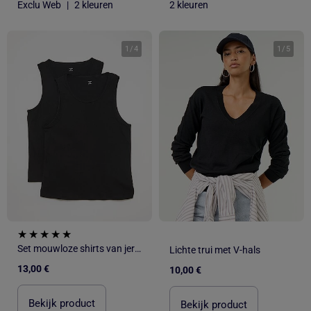
Exclu Web
|
2 kleuren
2 kleuren
1
/
4
1
/
5
Set mouwloze shirts van jerseytricot
Lichte trui met V-hals
13,00 €
10,00 €
Bekijk product
Bekijk product