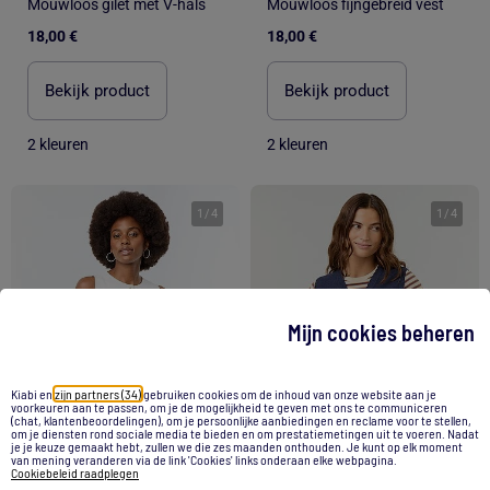
Mouwloos gilet met V-hals
Mouwloos fijngebreid vest
18,00 €
18,00 €
Bekijk product
Bekijk product
2 kleuren
2 kleuren
1
/
4
1
/
4
Mijn cookies beheren
Kiabi en
zijn partners (34)
gebruiken cookies om de inhoud van onze website aan je
voorkeuren aan te passen, om je de mogelijkheid te geven met ons te communiceren
(chat, klantenbeoordelingen), om je persoonlijke aanbiedingen en reclame voor te stellen,
om je diensten rond sociale media te bieden en om prestatiemetingen uit te voeren. Nadat
je je keuze gemaakt hebt, zullen we die zes maanden onthouden. Je kunt op elk moment
van mening veranderen via de link 'Cookies' links onderaan elke webpagina.
Cookiebeleid raadplegen