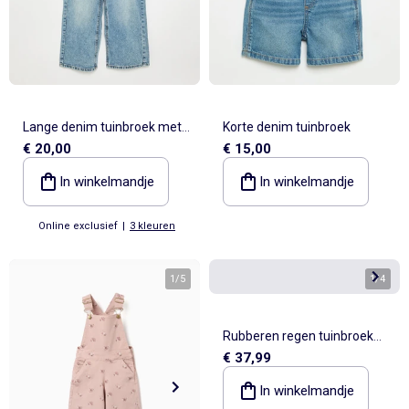
Lange denim tuinbroek met
Korte denim tuinbroek
€ 20,00
€ 15,00
ruches aan de
schouderbandjes
In winkelmandje
In winkelmandje
Online exclusief
|
3 kleuren
1
/
5
1
/
4
Rubberen regen tuinbroek
€ 37,99
met bloemenprint
In winkelmandje