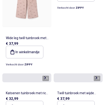
Verkocht door
ZIPPY
Wide leg twill tuinbroek met
€ 37,99
bloemenpatroon
In winkelmandje
Verkocht door
ZIPPY
1
/
5
1
/
5
Katoenen tuinbroek met ric
Twill tuinbroek met wijde
€ 32,99
€ 37,99
rac tape
pijpen