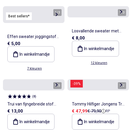
1
/
3
1
/
3
Best sellers*
Losvallende sweater met
Effen sweater joggingstof
€ 8,00
print
€ 5,00
met zachte, geruwde
In winkelmandje
binnenzijde
In winkelmandje
12 kleuren
7 kleuren
-39%
1
/
3
1
/
2
(
8
)
Trui van fijngebreide stof
Tommy Hilfiger Jongens Trui
Verkoopprijs
Referentieprijs
€ 13,00
€ 47,99
€ 79,90
RP
met ronde hals
Marineblauw
In winkelmandje
In winkelmandje