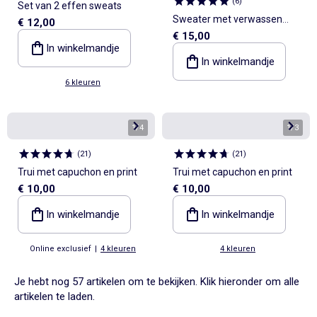
(
6
)
Set van 2 effen sweats
Sweater met verwassen
€ 12,00
€ 15,00
look, capuchon en
In winkelmandje
kangoeroezakken
In winkelmandje
6 kleuren
1
/
4
1
/
3
(
21
)
(
21
)
Trui met capuchon en print
Trui met capuchon en print
€ 10,00
€ 10,00
In winkelmandje
In winkelmandje
Online exclusief
|
4 kleuren
4 kleuren
Je hebt nog 57 artikelen om te bekijken. Klik hieronder om alle
artikelen te laden.