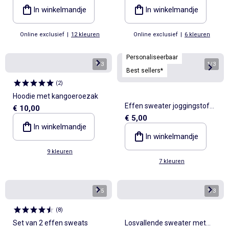
In winkelmandje
In winkelmandje
Online exclusief
|
12 kleuren
Online exclusief
|
6 kleuren
Personaliseerbaar
1
/
3
1
/
3
Best sellers*
(
2
)
Hoodie met kangoeroezak
Effen sweater joggingstof
€ 10,00
€ 5,00
met zachte, geruwde
In winkelmandje
binnenzijde
In winkelmandje
9 kleuren
7 kleuren
1
/
5
1
/
3
(
8
)
Set van 2 effen sweats
Losvallende sweater met