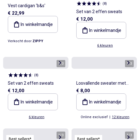
(
8
)
Vest cardigan 'b&s'
Set van 2 effen sweats
€ 22,99
€ 12,00
In winkelmandje
In winkelmandje
Verkocht door
ZIPPY
6 kleuren
1
/
3
1
/
3
(
8
)
Set van 2 effen sweats
Losvallende sweater met
€ 12,00
€ 8,00
print
In winkelmandje
In winkelmandje
6 kleuren
Online exclusief
|
12 kleuren
1
/
3
1
/
3
Best sellers*
Best sellers*