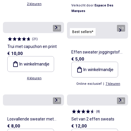
2 kleuren
Verkocht door
Espace Des
Marques
1
/
3
1
/
3
Best sellers*
(
21
)
Trui met capuchon en print
Effen sweater joggingstof
€ 10,00
€ 5,00
met zachte, geruwde
In winkelmandje
binnenzijde
In winkelmandje
4 kleuren
Online exclusief
|
7 kleuren
1
/
3
1
/
5
(
8
)
Losvallende sweater met
Set van 2 effen sweats
€ 8,00
€ 12,00
print