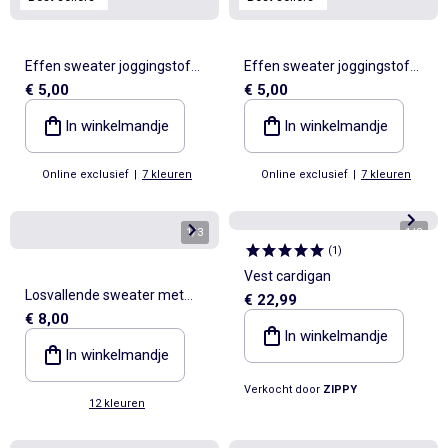
Effen sweater joggingstof
Effen sweater joggingstof
€ 5,00
€ 5,00
met zachte, geruwde
met zachte, geruwde
binnenzijde
binnenzijde
In winkelmandje
In winkelmandje
Online exclusief
|
7 kleuren
Online exclusief
|
7 kleuren
1
/
3
1
/
3
(
1
)
Vest cardigan
Losvallende sweater met
€ 22,99
€ 8,00
print
In winkelmandje
In winkelmandje
Verkocht door
ZIPPY
12 kleuren