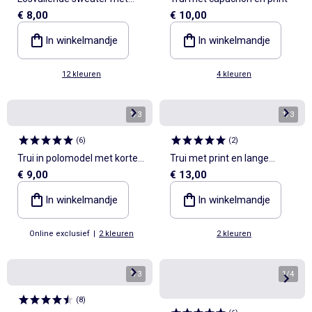
€ 8,00
€ 10,00
print
In winkelmandje
In winkelmandje
12 kleuren
4 kleuren
1
/
3
1
/
3
(
6
)
(
2
)
Trui in polomodel met korte
Trui met print en lange
€ 9,00
€ 13,00
mouwen
mouwen
In winkelmandje
In winkelmandje
Online exclusief
|
2 kleuren
2 kleuren
1
/
3
1
/
4
(
8
)