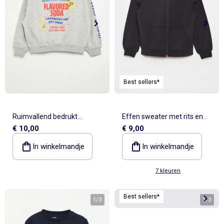
Best sellers*
Ruimvallend bedrukt
Effen sweater met rits en
€ 10,00
€ 9,00
sweatshirt
capuchon
In winkelmandje
In winkelmandje
7 kleuren
Best sellers*
1
/
3
1
/
3