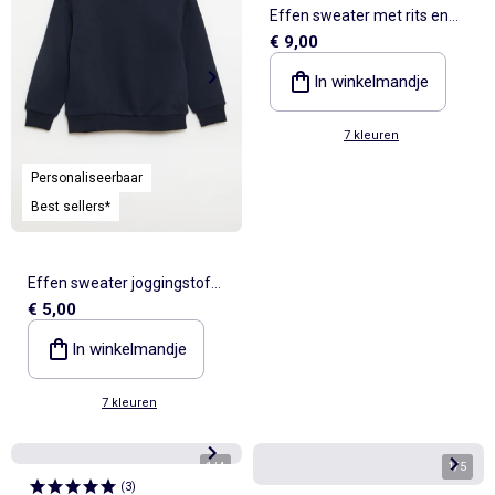
Effen sweater met rits en
€ 9,00
capuchon
In winkelmandje
7 kleuren
Personaliseerbaar
Best sellers*
Effen sweater joggingstof
€ 5,00
met zachte, geruwde
binnenzijde
In winkelmandje
7 kleuren
1
/
4
1
/
5
(
3
)