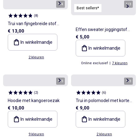
1
/
4
1
/
3
Best sellers*
(
8
)
Trui van fijngebreide stof
Effen sweater joggingstof
€ 13,00
met ronde hals
€ 5,00
met zachte, geruwde
In winkelmandje
binnenzijde
In winkelmandje
2 kleuren
Online exclusief
|
7 kleuren
1
/
3
1
/
3
(
2
)
(
6
)
Hoodie met kangoeroezak
Trui in polomodel met korte
€ 10,00
€ 9,00
mouwen
In winkelmandje
In winkelmandje
9 kleuren
2 kleuren