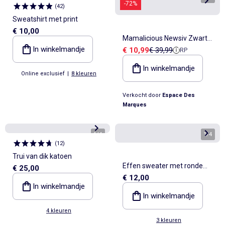
-72%
(
42
)
Sweatshirt met print
€ 10,00
Mamalicious Newsiv Zwarte
In winkelmandje
Verkoopprijs
Referentieprijs
€ 10,99
€ 39,99
RP
Zwangerschapstrui voor
Dames
In winkelmandje
Online exclusief
|
8 kleuren
Verkocht door
Espace Des
Marques
1
/
4
1
/
4
(
12
)
Trui van dik katoen
Effen sweater met ronde
€ 25,00
€ 12,00
hals van French Terry
In winkelmandje
In winkelmandje
4 kleuren
3 kleuren