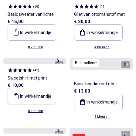
(
38
)
(
11
)
Basic sweater van lichte
Gilet van ottomanstof met
€ 15,00
€ 20,00
French Terry
capuchon
In winkelmandje
In winkelmandje
8 kleuren
4 kleuren
Best sellers*
1
/
5
1
/
5
(
42
)
Sweatshirt met print
Basic hoodie met rits
€ 10,00
€ 13,00
In winkelmandje
In winkelmandje
8 kleuren
6 kleuren
1
/
4
1
/
3