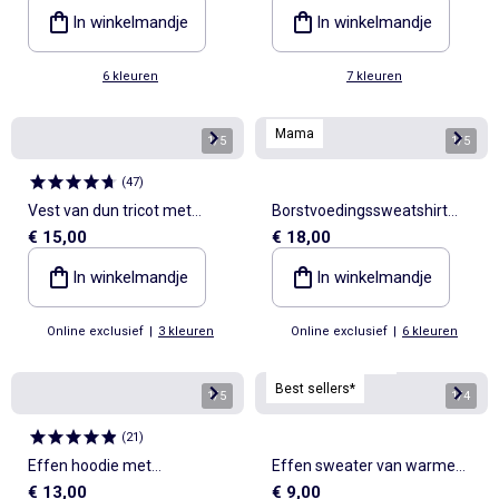
In winkelmandje
In winkelmandje
6 kleuren
7 kleuren
Mama
1
/
5
1
/
5
(
47
)
Vest van dun tricot met
Borstvoedingssweatshirt
€ 15,00
€ 18,00
knoopsluiting
met print
In winkelmandje
In winkelmandje
Online exclusief
|
3 kleuren
Online exclusief
|
6 kleuren
Personaliseerbaar
Best sellers*
1
/
5
1
/
4
(
21
)
Effen hoodie met
Effen sweater van warme
€ 13,00
€ 9,00
kangoeroezak
joggingstof