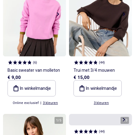
(
6
)
(
44
)
Basic sweater van molleton
Trui met 3/4 mouwen
€ 9,00
€ 15,00
In winkelmandje
In winkelmandje
Online exclusief
|
3 kleuren
3 kleuren
1
/
5
1
/
3
(
44
)