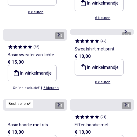
In winkelmandje
8 kleuren
6 kleuren
1
/
5
1
/
5
(
42
)
(
38
)
Sweatshirt met print
Basic sweater van lichte
€ 10,00
€ 15,00
French Terry
In winkelmandje
In winkelmandje
8 kleuren
Online exclusief
|
8 kleuren
Best sellers*
1
/
4
1
/
4
(
21
)
Basic hoodie met rits
Effen hoodie met
€ 13,00
€ 13,00
kangoeroezak