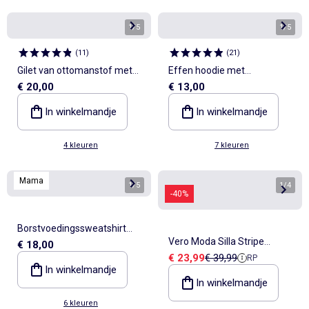
1
/
5
1
/
5
(
11
)
(
21
)
Gilet van ottomanstof met
Effen hoodie met
€ 20,00
€ 13,00
capuchon
kangoeroezak
In winkelmandje
In winkelmandje
4 kleuren
7 kleuren
Mama
1
/
5
1
/
4
-40%
Borstvoedingssweatshirt
Vero Moda Silla Stripe
€ 18,00
met print
Verkoopprijs
Referentieprijs
€ 23,99
€ 39,99
RP
Zwarte Gebreide Trui voor
In winkelmandje
Dames
In winkelmandje
6 kleuren