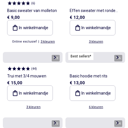
(
6
)
Basic sweater van molleton
Effen sweater met ronde
€ 9,00
€ 12,00
hals van French Terry
In winkelmandje
In winkelmandje
Online exclusief
|
3 kleuren
3 kleuren
Best sellers*
1
/
3
1
/
6
(
44
)
Trui met 3/4 mouwen
Basic hoodie met rits
€ 15,00
€ 13,00
In winkelmandje
In winkelmandje
3 kleuren
6 kleuren
1
/
5
1
/
4