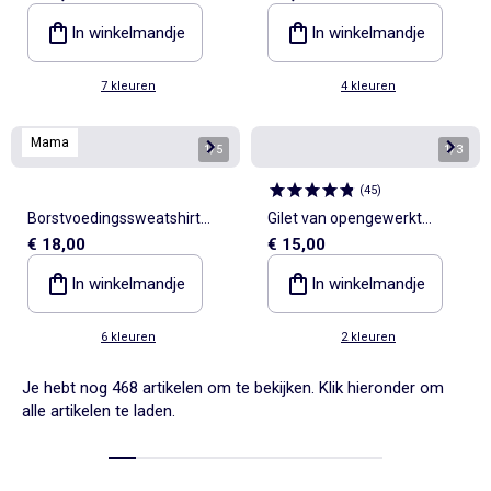
In winkelmandje
In winkelmandje
7 kleuren
4 kleuren
Mama
1
/
5
1
/
3
(
45
)
Borstvoedingssweatshirt
Gilet van opengewerkt
€ 18,00
€ 15,00
met print
haakbreisel
In winkelmandje
In winkelmandje
6 kleuren
2 kleuren
Je hebt nog 468 artikelen om te bekijken. Klik hieronder om
alle artikelen te laden.