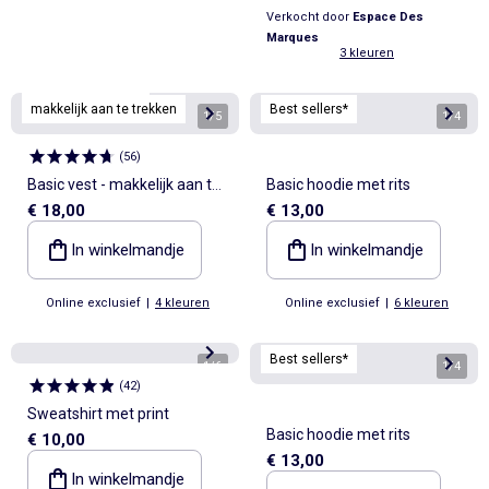
Verkocht door
Espace Des
Marques
3 kleuren
Personaliseerbaar
makkelijk aan te trekken
Best sellers*
1
/
5
1
/
4
(
56
)
Basic vest - makkelijk aan te
Basic hoodie met rits
€ 18,00
€ 13,00
trekken collectie
In winkelmandje
In winkelmandje
Online exclusief
|
4 kleuren
Online exclusief
|
6 kleuren
Best sellers*
1
/
6
1
/
4
(
42
)
Sweatshirt met print
Basic hoodie met rits
€ 10,00
€ 13,00
In winkelmandje