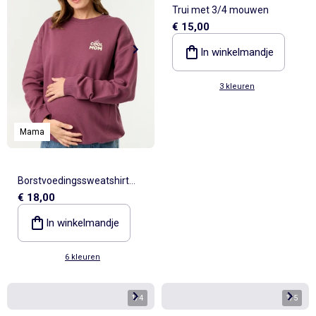
Trui met 3/4 mouwen
€ 15,00
In winkelmandje
3 kleuren
Mama
Borstvoedingssweatshirt
€ 18,00
met print
In winkelmandje
6 kleuren
1
/
4
1
/
5