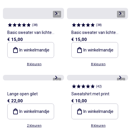
1
/
4
1
/
5
(
38
)
(
38
)
Basic sweater van lichte
Basic sweater van lichte
€ 15,00
€ 15,00
French Terry
French Terry
In winkelmandje
In winkelmandje
8 kleuren
8 kleuren
1
/
6
1
/
5
(
42
)
Lange open gilet
Sweatshirt met print
€ 22,00
€ 10,00
In winkelmandje
In winkelmandje
2 kleuren
8 kleuren