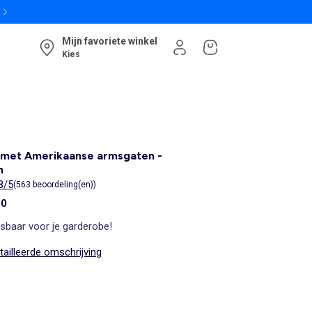
Mijn favoriete winkel
Kies
 met Amerikaanse armsgaten -
n
8/5
(563 beoordeling(en))
00
sbaar voor je garderobe!
ailleerde omschrijving