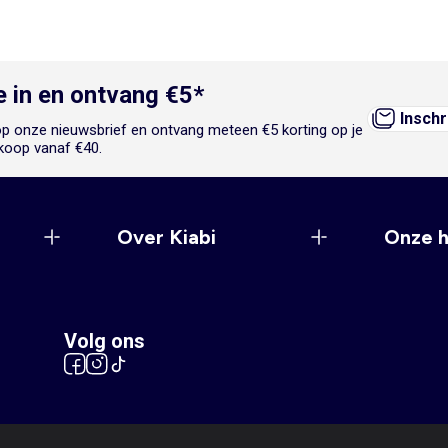
je in en ontvang €5*
Inschr
n op onze nieuwsbrief en ontvang meteen €5 korting op je
koop vanaf €40.
Over Kiabi
Onze 
Volg ons