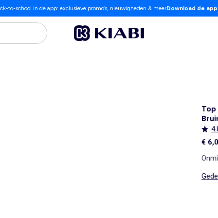
ck-to-school in de app: exclusieve promo’s, nieuwigheden & meer
Download de app
Top
Brui
4.
€ 6,
Onmi
Gedet